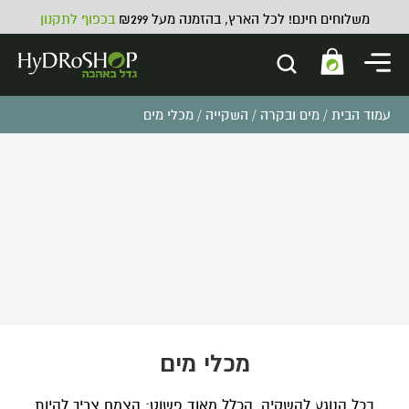
משלוחים חינם! לכל הארץ, בהזמנה מעל ₪299
בכפוף לתקנון
עמוד הבית
/
מים ובקרה
/
השקייה
/ מכלי מים
תוסף גדילה מועשר אנזימים House
& Garden MultiZyme
₪
95.00
ADD
+
מכלי מים
בכל הנוגע להשקיה, הכלל מאוד פשוט: הצמח צריך להיות