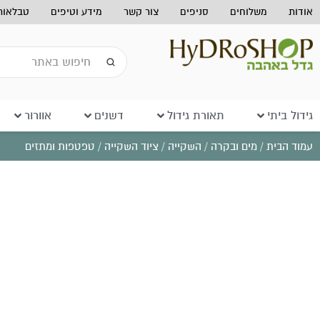
אודות
משלוחים
סניפים
צור קשר
מידע וטיפים
טבלאות 
גידול ביתי
תאורת גידול
דשנים
אוורור
עמוד הבית
/
מים ובקרה
/
השקייה
/
ציוד השקייה
/ טפטפות ומתזים