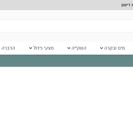
דישון
מים ובקרה
השקייה
מצעי גידול
הדברה ב