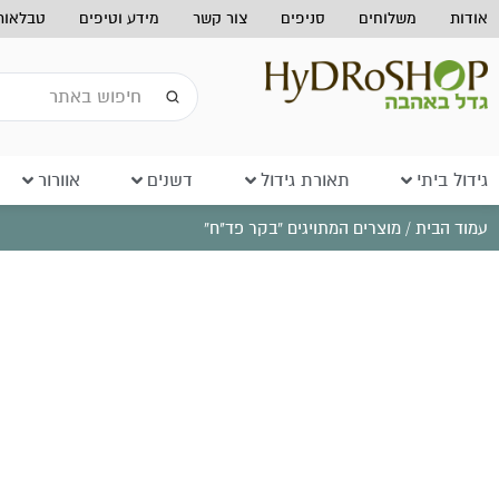
אודות
משלוחים
סניפים
צור קשר
מידע וטיפים
טבלאות 
גידול ביתי
תאורת גידול
דשנים
אוורור
עמוד הבית
/ מוצרים המתויגים “בקר פד"ח”