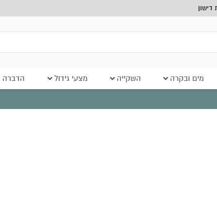
דישון
מים ובקרה
השקייה
מצעי גידול
הדברה ב