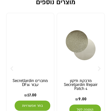
מוצרים נוספים
מדבקת תיקון
מחברים SecretJardin
קוקו קי
Secretjardin Repair
עבור DF16
ב
Patch 4
.00
17.00
₪
9.00
₪
בחר אפשרויות
בחר
הוספה לסל