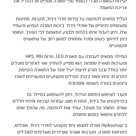
יעילות התאורה מבלי להוסיף גופי תאורה נוספים או להגדיל את
צריכת החשמל.
הגליל מתאים להתקנה על קירות חדרי גידול, תקרות, מחיצות
ומשטחים פנימיים של אוהלי גידול. בזכות המבנה הגמיש והעמיד
שלו, ניתן לעבוד איתו בקלות ולבצע התאמות לפי הצורך. החומר
ניתן לחיתוך פשוט ומהיר ומתאים למגוון רחב של שימושים
מקצועיים.
המיילר מתאים לעבודה עם תאורת LED, נורות HPS, MH
ומערכות תאורה נוספות. הוא מסייע להחזיר אור לאזורים מוצלים
יותר בחלל ובכך תורם לניצול יעיל יותר של התאורה הקיימת.
פתרון זה נפוץ מאוד בקרב מגדלים מקצועיים המעוניינים לשפר
ביצועים בצורה פשוטה וחסכונית.
מעבר לשימוש בתחום הגידול, ניתן להשתמש במיילר גם
בפרויקטים של בידוד, החזרת חום, עבודות טכניות וחיפוי חללים
שונים. החומר קל משקל, עמיד ונוח להתקנה, מה שהופך אותו
לפתרון שימושי במגוון תחומים.
ב־Hydroshop תוכלו למצוא ציוד מקצועי לחדרי גידול, אוהלים,
פתרונות תאורה, מערכות אוורור ואביזרים משלימים למגדלים