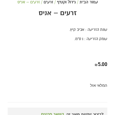
עמוד הבית
/
גידול וקטיף
/
זרעים
/ זרעים – אניס
זרעים – אניס
עונת הזריעה : אביב קיץ.
עומק הזריעה : 1 ס"מ.
5.00
₪
המלאי אזל
לבירור זמינות מוצר זה,
השאר פרטים