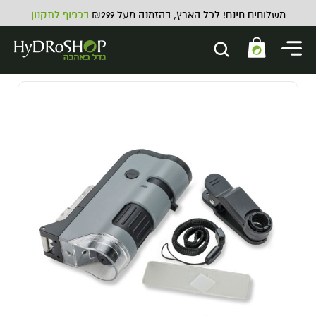
משלוחים חינם! לכל הארץ, בהזמנה מעל ₪299
בכפוף לתקנון
מפוח קווי VENTS TT-SILENT -
1330 מק"ש 10 צול
2,099.00
₪
ADD
+