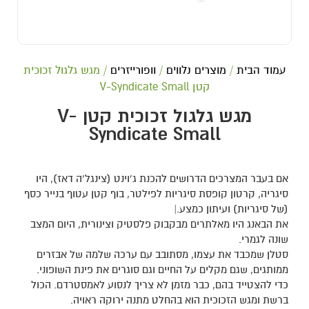
עמוד הבית
/
מוצרים נלווים
/
וופורייזרים
/ מגש גלגול זכוכית
קטן V-Syndicate Small
מגש גלגול זכוכית קטן V-
Syndicate Small
אם בעבר המצרכים הדרושים להכנת ג’וינט (צינגל’ה דאז), היו
סיגריה, קרטון קופסת סיגריות לפילטר, בוף קטן עטוף בנייר כסף
(של סיגריות) ועיתון כמצע.|
את הבאנג היו מאלתרים מבקבוק פלסטיק וצינורית, היום המצב
שונה לגמרי.
סטלן שמכבד את עצמו, מסתובב עם ערכה שלמה של אבזרים
ממותגים, שגם מקלים על החיים וגם סוגרים את פינת השופוני.
כדי להצטייד בהם, כבר מזמן לא צריך לנסוע לאמסטרדם. הכול
ברשת ומגש הזכוכית הוא בהחלט מתנה ירוקה ראויה.