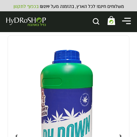
משלוחים חינם! לכל הארץ, בהזמנה מעל ₪299
בכפוף לתקנון
PUFFIZ screw-top jar UV - 100
מ''ל
21.00
₪
ADD
+