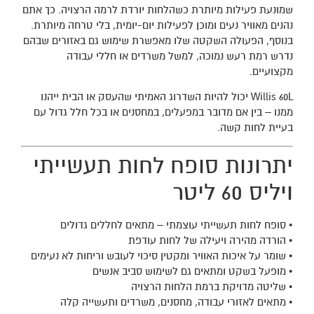
שמונעת פעילות מיותרת כשהלחות יורדת לרמה הרצויה. כך אתם
נהנים מאוויר נעים ומוכן לפעילות יום-יומית, בלי טרחה מיותרת.
בנוסף, הפעולה השקטה שלו מאפשרת שימוש גם באזורים שבהם
נדרש רמת רעש נמוכה, למשל משרדים או חללי עבודה
מקצועיים.
Willis 60L יכול להיות השדרוג האמיתי שהעסק או הבית ייהנו
ממנו – בין אם מדובר במפעלים, במחסנים או בכל חלל גדול עם
בעיית לחות קשה.
יתרונות סופח לחות תעשייתי
ויליס 60 ליטר
• סופח לחות תעשייתי עוצמתי – מתאים לחללים גדולים
• הורדה מהירה ויעילה של לחות עודפת
• שומר על איכות האוויר ומקטין סיכוי לעובש וריחות לא נעימים
• מופעל בשקט ומתאים גם לשימוש סביב אנשים
• שליטה מדויקת ברמת הלחות הרצויה
• מתאים לאזורי עבודה, מחסנים, משרדים ותעשייה קלה