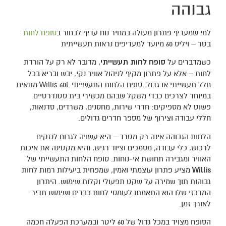
גבוהה
למי שמעדיף פתרון מעולה במחיר נוח עדיף לבחור ב
סופח לחות
בטר – ויליס 60 מיועד למעדיפים נראות תעשייתית
כשמדברים על
סופח לחות תעשייתי
, מדובר לא רק על הורדת
לחות – אלא על פתרון מקיף לניהול אוויר נקי, יבש ובריא בכל
חלל תעשייתי או גדול. סופח הלחות התעשייתי Willis 60L מתאים
במיוחד לצרכים כבדי משקל שבהם מכשירי בית סטנדרטיים
פשוט לא מספיקים: חדרי שירות, מחסנים, משרדים, סדנאות,
חללי עבודה וצירוף של מספר חדרים גדולים.
הלחות הגבוהה אינה רק מטרד – היא עשויה לגרום לנזקים
לרכוש, כלי עבודה, מסמכים וציוד רגיש, והיא מקטינה את איכות
האוויר ומגבירה תחושת אי-נוחות. סופח הלחות התעשייתי של
Willis
מציע פתרון עוצמתי ואמין, שמפחית ביעילות רמות לחות
גבוהות תוך שמירה על שקט תפעולי וקלות שימוש. היתרון
המרכזי שלו הוא התאמתו לעומסי לחות כבדים ושימוש תדיר
לאורך זמן.
הסופח מצויד במכל גדול של 60 ליטר ובמערכת הפעלה חכמה