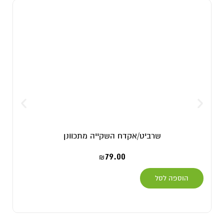
שרביט/אקדח השקייה מתכוונן
79.00
₪
הוספה לסל