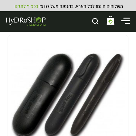
משלוחים חינם! לכל הארץ, בהזמנה מעל ₪299
בכפוף לתקנון
מפוח צנטריפוגלי VENTS VK - 250
מק"ש 4 צול
459.00
₪
ADD
+