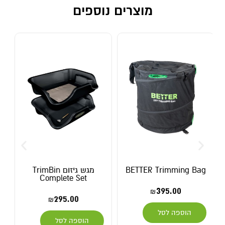
מוצרים נוספים
B
מגש גיזום TrimBin
מקטפה של סאבוטאן
Complete Set
(PT-06) תוצרת JAPAN
89.00
295.00
₪
₪
הוספה לסל
הוספה לסל