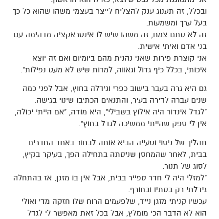
ובכלל, זה תענוג ענק להצליח לייצר בעצמי משהו שהוא כל כך
בעל ערך ומשמעות.
זה לא סתם צמח, זה משהו שיש לו אינטראקציה מדהימה עם
בני אדם ואיתי אישית.
אני קוצרת פירות שאני נהנית מהם ביומיום ואם זה יוצא
איכותי, בכלל כיף גדול וגאווה, למרות שיש לא מעט נפילות".
גם היא גרה בעבר בישוב כפרי וגידלה בחוץ, אבל לפני כמה
שנים עברה לדירה בעיר, והתנאים הכתיבו שינוי בגישה.
"לגדל אינדור היה אילוץ בשבילי", היא מודה, "אם הייתי יכולה,
אין לי ספק שהייתי ממשיכה לגדל בחוץ".
תהליך של ניסוי וטעייה הביא אותה לבחור באחד החדרים
בבית, לאחר שהמחסן שניסתה בתחילה הפך, בעיקר בקיץ,
לסוג של תנור.
"למזלי היה לי חדר ספייר בבית, אבל אין בו מזגן, אז בהתחלה
גידלתי רק בסתיו ובחורף.
עכשיו קניתי מזגן נייד, שלפעמים הרוח שלו חזקה מדי ואולי
הוא לא הדבר הכי מומלץ, אבל בכל זאת מאפשר לי לגדל