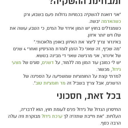
ומבחינת ההשקיה?
"אני דואגת להשקיה בכמויות גדולות פעם בשבוע ורק
כשהאדמה
יבשה.
כשמגדלים בחוץ יש המון אידוי של המים, כי הטבע עושה את
שלו ויש יותר איזון.
באינדור צריך ליצור את האיזון באופן מלאכותי."
"מה שכיף, זה שאני כל הזמן לומדת מהניסיון ואחרי 4 שנים
של אינדור, אני מרגישה שאני די מבינה בנושא.
יש לי כמובן עוד המון מה ללמוד, על
דשנים
, סוגים של
מצעי
גידול
, מכשור.
למדתי קצת על החומציות שמשפיעה על הספיגה של
הדשנים, אבל צריך בשביל זה
מד חומציות טוב
".
בכל זאת, חסכוני
החיסרון הגדול של גידול פנים לעומת חוץ, הוא לדבריה,
העלויות. "את חייבת שתהיה לך
ערכת גידול
מבוקרת וזה עולה
הרבה כסף.