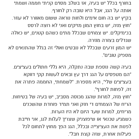
בחורף בכלל יש בעיה, אז בשלב מסוים קניתי חממה ושמתי
אותה על הגג, אבל היא טובה רק לחורף.
בקיץ יש בה חום אימים ולחות נוראה ששום מאוורר לא עוזר.
"חוץ מזה, יש בחוץ המון מזיקים ואני לא רוצה לרסס
בכימיקלים. יש צמחים שבכלל מתים כשהם קטנים, יש כאלה
שגדלים בצורה מוזרה.
יש המון זרעים שבכלל לא נובטים ואולי זה בגלל שהתנאים לא
מספיק טובים".
בעיה קשה נוספת שבה נתקלה, היא גללי חתולים בעציצים.
"הם מטפסים על הגג דרך עץ ובאים לעשות קקי דווקא
בעציצים שלי", היא מספרת. "לשמחתי, החממה פתרה את
זה, לפחות לחורף".
"חוץ מזה, למרות שהגג מכוסה מסביב, יש בעיה של בטיחות.
הריח של הצמחים די חזק ואני תמיד פוחדת שהשכנים
מריחים, למרות שעד היום לא היו הערות.
כשמגיע טכנאי או שיפוצניק שצריך לעלות לגג, אני חייבת
לפנות את העציצייה ובכלל, הגג הפך מחוץ לתחום לכל
פעילות אחרת, שזה קצת חבל".