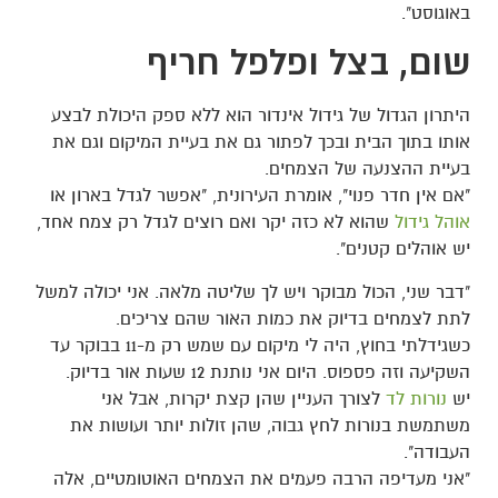
באוגוסט".
שום, בצל ופלפל חריף
היתרון הגדול של גידול אינדור הוא ללא ספק היכולת לבצע
אותו בתוך הבית ובכך לפתור גם את בעיית המיקום וגם את
בעיית ההצנעה של הצמחים.
"אם אין חדר פנוי", אומרת העירונית, "אפשר לגדל בארון או
אוהל גידול
שהוא לא כזה יקר ואם רוצים לגדל רק צמח אחד,
יש אוהלים קטנים".
"דבר שני, הכול מבוקר ויש לך שליטה מלאה. אני יכולה למשל
לתת לצמחים בדיוק את כמות האור שהם צריכים.
כשגידלתי בחוץ, היה לי מיקום עם שמש רק מ-11 בבוקר עד
השקיעה וזה פספוס. היום אני נותנת 12 שעות אור בדיוק.
יש
נורות לד
לצורך העניין שהן קצת יקרות, אבל אני
משתמשת בנורות לחץ גבוה, שהן זולות יותר ועושות את
העבודה".
"אני מעדיפה הרבה פעמים את הצמחים האוטומטיים, אלה