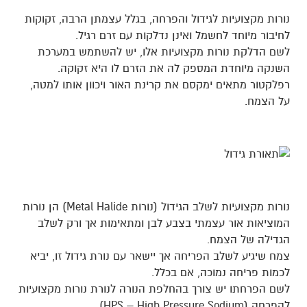
נורות מקצועיות לגידול והפרחה, בגלל עצמתן הרבה, זקוקות
לחיבור מיוחד לחשמל ואינן נדלקות עם זרם רגיל.
לשם הדלקת נורות מקצועיות אלו, יש להשתמש במערכת
השנקה מיוחדת המספק לה את הזרם לו היא זקוקה.
רפלקטור מתאים ימקסם את קרינת האור ויכוון אותו למטה,
על הצמח.
נורות מקצועיות לשלב הגידול (נורות Metal Halide) הן נורות
המוציאות אור עצמתי בצבע לבן ומתאימות אך ורק לשלב
הגדילה של הצמח.
צמח שיגיע לשלב הפריחה אך יישאר עם נורת גידול זו, יביא
לכמות פריחה נמוכה, אם בכלל.
לשם הפרחתו יש צורך בהחלפת הנורה לנורת נורות מקצועיות
להפרחה (HPS – High Pressure Sodium).