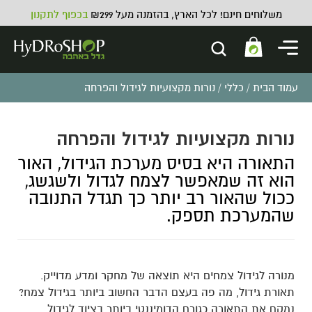
משלוחים חינם! לכל הארץ, בהזמנה מעל ₪299
בכפוף לתקנון
עמוד הבית
/
כללי
/ נורות מקצועיות לגידול והפרחה
נורות מקצועיות לגידול והפרחה
התאורה היא בסיס מערכת הגידול, האור
נוזל לניקוי טפטפות ATAMI ATA
הוא זה שמאפשר לצמח לגדול ולשגשג,
CLEAN - 1L
ככול שהאור רב יותר כך תגדל התנובה
₪
94.00
ADD
+
שהמערכת תספק.
מנורה לגידול צמחים היא תוצאה של מחקר ומדע מדוייק.
תאורת גידול, מה פה בעצם הדבר החשוב ביותר בגידול צמח?
נמקם את התאורה כגורם הדומיננטי ביותר בציוד לגידול