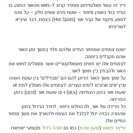
נייר זה עשוי מאלומיניום ומחזיר קרוב ל-100% מהאור הפוגע בו.
הנייר בנוי באופן מיוחד – שטח פנים שאינו חלק – על מנת
למנוע מיקוד של קרני אור (Hot Spots) בצמח, דבר שיביא
לשריפתו.
ישנם צמחים שמחזור החיים שלהם תלוי במשך זמן האור
שהם מקבלים ביממה.
לצמחים אלו יש תאים פוטואלקטריים אשר מסוגלים לחוש את
האור ולהבחין בין חושך לאור.
על סמך משך האור הניתן להם הם "מבדילים" בין עונות השנה
ובין ימים ארוכים לימים קצרים. לצמחים אלו מומלץ לתת 18
שעות אור בזמן הצמיחה (18/6) ו-12 שעות אור (12/12) בזמן
הפריחה.
כל חדירה של אור, ולו החלש ביותר, לחדר הגידול בזמן
שהנורה כבויה יכול לבלבל את הצמח ולהאריך את משך מחזור
החיים שלו.
טיימר פשוט
(
שעון שבת
) כמו גם
אוהל גידול
מקצועי יאפשרו