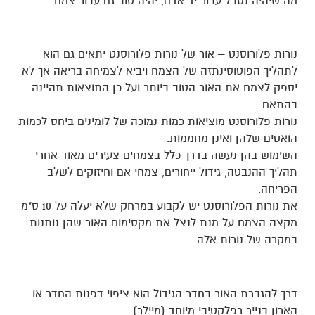
מה שיהיה נסבל עבור יד אדם, יהיה טוב גם עבור צמח.
נורות פלורוסנט – אור של נורות פלורוסנט יתאים גם הוא
לתהליך הפוטוסינתזה של הצמח ויביא לצמיחה בריאה אך לא
יספק לצמח את האור הטוב ביותר ועל כן התוצאות תהיינה
בהתאם.
נורות פלורוסנט מוציאות כמות נמוכה של לומינים ביחס לכמות
הואטים שלהן ואינן מחממות.
השימוש בהן נעשה בדרך כלל בצמחים צעירים מאוד אחרי
תהליך ההנבטה, גידול ייחורים, צמחי אם וחיזוקים לשלב
הפריחה.
את נורות הפלורוסנט יש לקבוע במרחק שלא יעלה על 10 ס"מ
מקצה הצמח על מנת לנצל את מקסימום האור שהן נותנות.
במקרה של נורות אלה.
דרך להגברת האור בחדר הגידול הוא ציפוי דפנות החדר או
הארון בנייר רפלקטיבי מיוחד (מיילר).