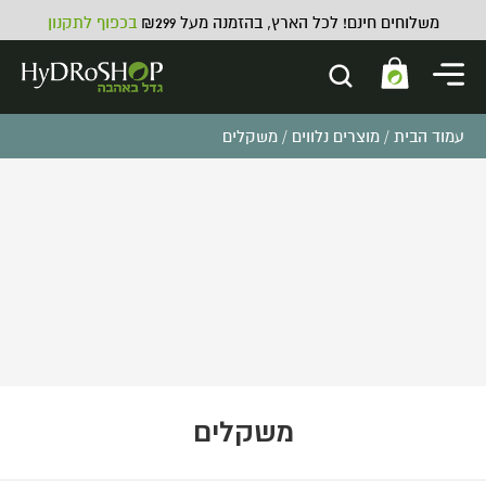
משלוחים חינם! לכל הארץ, בהזמנה מעל ₪299
בכפוף לתקנון
עמוד הבית
/
מוצרים נלווים
/ משקלים
דשן הידרופוני BN Hydro
Supermix | הידרו-שופ - BN
Hydro SuperMix 5L
₪
330.00
ADD
+
משקלים