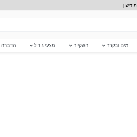
 דישון
מים ובקרה
השקייה
מצעי גידול
הדברה ב