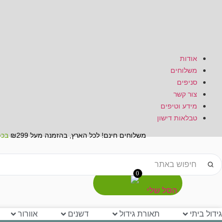
אודות
משלוחים
סניפים
צור קשר
מידע וטיפים
טבלאות דישון
משלוחים חינם! לכל הארץ, בהזמנה מעל ₪299
בכפ
Searc
..
0
הסל שלי
גידול ביתי
תאורת גידול
דשנים
אוורור