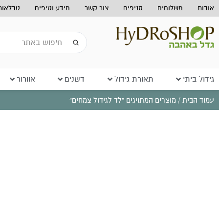
אודות
משלוחים
סניפים
צור קשר
מידע וטיפים
טבלאות 
גידול ביתי
תאורת גידול
דשנים
אוורור
עמוד הבית
/ מוצרים המתויגים “לד לגידול צמחים”