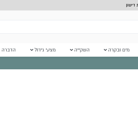
דישון
מים ובקרה
השקייה
מצעי גידול
הדברה ב