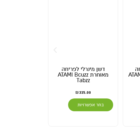
ה
דשן מינרלי לפריחה
תוסף לשלב ה
ATAMI Co
מאוחרת ATAMI Bcuzz
I Soil Bloom
timulator
Tabzz
.00
–
155.00
325.00
₪
₪
בחר אפשרויות
בחר אפשרויות