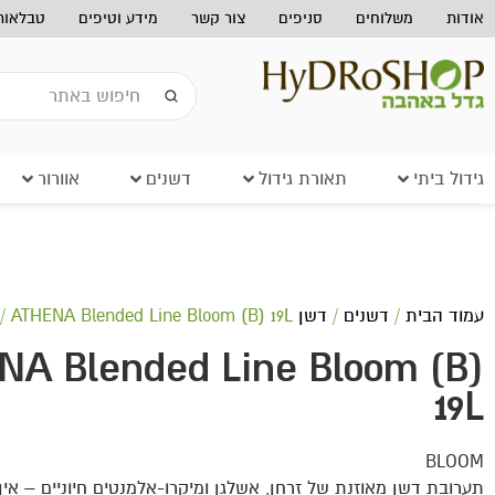
אודות
משלוחים
סניפים
צור קשר
מידע וטיפים
טבלאות 
גידול ביתי
תאורת גידול
דשנים
אוורור
עמוד הבית
/
דשנים
/
דשן ATHENA
/ ATHENA Blended Line Bloom (B) 19L
NA Blended Line Bloom (B)
19L
BLOOM
תערובת דשן מאוזנת של זרחן, אשלגן ומיקרו-אלמנטים חיוניים – אין