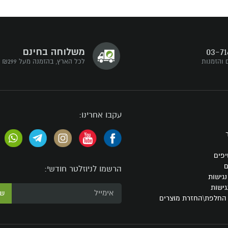
03-71
משלוחה בחינם
 והזמנות
לכל הארץ, בהזמנה מעל ₪299
עקבו אחרינו:
יפים
ם
הרשמו לניוזלטר חודשי:
גישות
גישות
ש
 החלפת\החזרת מוצרים