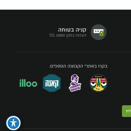
קניה בטוחה
הצפנה בתקן SSL 128bit
בקרו באתרי הקבוצה הנוספים:
לח