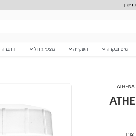
דישון
מים ובקרה
השקייה
מצעי גידול
הדברה ב
ATHE
 צורך