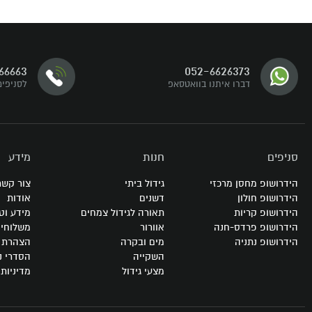
דברו איתנו
66663
052-6626373
עקבו אחרינו
דברו איתנו בוואטסאפ
לסניפים
סניפים
חנות
מידע
הידרושופ מחסן מרכזי
גידול ביתי
צור קשר
הידרושופ חולון
דשנים
אודות
הידרושופ קריות
תאורה לגידול צמחים
מידע וט
הידרושופ פרדס-חנה
אוורור
משלוחי
הידרושופ נתניה
מים ובקרה
הצהרת נ
השקייה
הסדרי נ
מצעי גידול
מדיניות