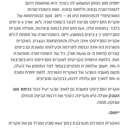
יחסית וסוג המזון המשמש לה כטרף. היא מותאמת היטב
לטמפרטורה גבוהה וללחות גבוהה. טווח הטמפרטורות
האופטימלי להתפתחות הינו 25 – 28ºc. משך ההתפתחות של
אקרית הסבירסקי מביצה לבוגר בטמפרטורה 26ºc אורך 5-6 ימים
בלבד. בתנאים אלה, ועם מזון זמין בכמות ובאיכות, מטילה אקרית
הסבירסקי כ 2 ביצים בממוצע ליום. בטמפרטורה של מתחת ל15ºc
אקרית הסבירסקי אינה פעילה והתפתחותה נעצרת. האקרית
הטורפת הזו אינה נכנסת לתרדמה ופעילותה נמשכת גם בימים
קצרים (פחות מ-12 שעות אור), כל עוד הטמפרטורה מאפשרת
זאת. הלחות היחסית הקריטית לאקרית הסבירסקי היא בסביבות
ה 70%. חשוב שלחות זו תתקיים בצמוד לצד התחתון של העלה,
מקום מושבה הטבעי של האקרית הטורפת. לחות יחסית נמוכה
מ-70% לאורך זמן עלולה לפגוע בבקיעה מהביצים.
אקרית הסבירסקי נחשבת גם לאויב טבעי יעיל כנגד
כנימת עש
הטבק
אצלה היא מעדיפה כטרף את דרגות הביצה והזחלן
שבוקע ממנה.
יישום:
האקרית הטורפת מעורבבת בתוך נשא סובין המכיל גם את אקרית