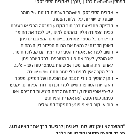
המחסן שמשמשת כמזון (טרף) לאקרית הסבירסקי.
אקרית הסבירסקי מיושמת בערמות קטנות של חומר
שבוזקים ישירות על עלוות הצמח.
הבזיקה מתבצעת דרך חור הקבוע במכסה הכלי או בעזרת
כפית הצמודה אליו. בהתאם למינון, יש לפזר את החומר
בדילוגים כל מספר צמחים. ביישומים המצטברים ניתן
באופן הדרגתי לצמצם את מרווח הפיזור בין הצמחים.
חשוב לפזר את אקרית הסבירסקי מיד עם קבלת החומר.
לא מומלץ לעכב את פיזור הטורפת. לכל היותר ניתן
לאחסן את החומר משך 24 שעות בטמפרטורה 10 – 15ºc.
בכל מקרה אין להניח כלי סגור תחת שמש ישירה.
ניתן להוסיף פיזורי תגובה עם הופעתו של המזיק. מספר
האקריות הטורפות שיש לפזר וכן תדירות הפיזורים, יקבעו
על-פי אופי הגידול, ובהתאם לרמת הנגיעות בתריפס ו/או
כנימת עש הטבק ו/או אקרית העיוותים.
חום או קור קיצוני פוגע בתפקוד המועילים
*המוצר לא ניתן לשילוח ולא ניתן לרכישה דרך אתר האינטרנט.
מכירה והפצה מסניפי הידרושופ בלבד