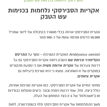
הסבירסקי נלחמות בכנימות עש הטבק
אקריות הסבירסקי נלחמות בכנימות
עש הטבק
אקרית הסבירסקי ארוזה בכלי מאוורר בקיבולת של ליטר שמכיל
50,000 פרטים ומכסה שטח של כ-500 מטר.
Amblyseius swirskii
האקרית הטורפת – נוסף על
התריפס
הקליפורני וכנימת עש
הטבק ניזונה אקרית הסבירסקי גם על
דרגות צעירות של
אקרית אדומה
מצויה
אם כי נמנעת מהקורים
במוקדים של זו האחרונה. נמצא כי היא טורפת ביעילות גם
אקרית עיוותים.
מחזור החיים של אקרית הסבירסקי, כמו אקריות טורפות אחרות,
כולל ביצה, זחל, שתי דרגות נימפה ובוגר. ביצים מוטלות כבודדות
או ב"אשכולות" של 2-6 בצד התחתון של העלה.
משך ההתפתחות של אקרית הסבירסקי תלוי בטמפרטורה, לחות