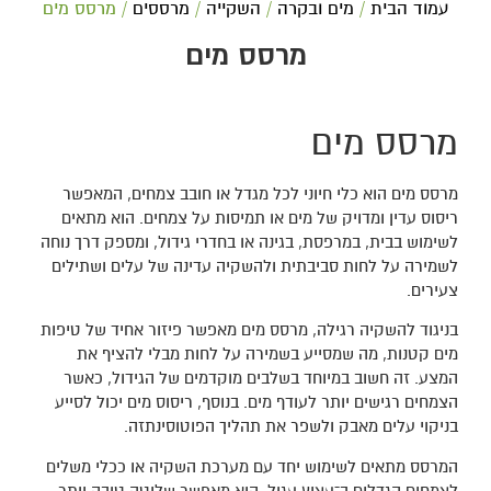
עמוד הבית
/
מים ובקרה
/
השקייה
/
מרססים
/ מרסס מים
מרסס מים
מרסס מים
מרסס מים הוא כלי חיוני לכל מגדל או חובב צמחים, המאפשר
ריסוס עדין ומדויק של מים או תמיסות על צמחים. הוא מתאים
לשימוש בבית, במרפסת, בגינה או בחדרי גידול, ומספק דרך נוחה
לשמירה על לחות סביבתית ולהשקיה עדינה של עלים ושתילים
צעירים.
בניגוד להשקיה רגילה, מרסס מים מאפשר פיזור אחיד של טיפות
מים קטנות, מה שמסייע בשמירה על לחות מבלי להציף את
המצע. זה חשוב במיוחד בשלבים מוקדמים של הגידול, כאשר
הצמחים רגישים יותר לעודף מים. בנוסף, ריסוס מים יכול לסייע
בניקוי עלים מאבק ולשפר את תהליך הפוטוסינתזה.
המרסס מתאים לשימוש יחד עם מערכת השקיה או ככלי משלים
לצמחים הגדלים ב־עציץ עגול. הוא מאפשר שליטה טובה יותר