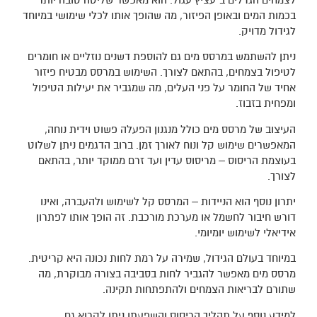
בכמות המים ובאופן הפיזור, מה שהופך אותו לכלי שימושי במיוחד
לגידול מדויק.
ניתן להשתמש במרסס מים גם להוספת דשנים נוזליים או חומרים
לטיפול בצמחים, בהתאם לצורך. השימוש במרסס מבטיח פיזור
אחיד של החומר על פני העלים, מה שמגביר את יעילות הטיפול
ומפחית בזבוז.
העיצוב של מרסס מים כולל מנגנון הפעלה פשוט וידית נוחה,
המאפשרים שימוש קל ונוח לאורך זמן. ברוב הדגמים ניתן לשלוט
בעוצמת הריסוס – מריסוס עדין ועד זרם ממוקד יותר, בהתאם
לצורך.
יתרון נוסף הוא הניידות – המרסס קל לשימוש ולהעברה, ואינו
דורש חיבור לחשמל או מערכת מורכבת. זה הופך אותו לפתרון
אידיאלי לשימוש יומיומי.
במיוחד בעולם הגידול, שמירה על רמת לחות נכונה היא קריטית.
מרסס מים מאפשר להגביר לחות בסביבה בצורה מבוקרת, מה
שתורם לבריאות הצמחים ולהתפתחות תקינה.
למידע נוסף על תהליך הריסוס והשפעתו ניתן לקרוא גם