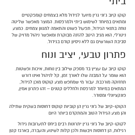
ביתי
קוקו קיוב ג’וני גרין מיועד לגידול מלא בצמחים קומפקטיים
ומתאים במיוחד לשימוש ביתי ולמרפסות. המוצר מאפשר שליטה
נוחה בתנאי הגידול, תפעול פשוט והתאמה למגוון צמחים. כמצע
ניטרלי, הוא מגיב היטב להזנה מבוקרת ומאפשר ניהול מדויק של
סביבת השורשים גם ללא ניסיון קודם בגידול.
פתרון טבעי, יציב ונוח
קוקו קיוב עם עציץ בד מספק שילוב בין נוחות, איכות ופשטות.
הוא שומר על המבנה שלו לאורך זמן, קל לניהול ואינו דורש
תחזוקה מורכבת. עבור מי שמחפש מצע קוקוס מוכן לגידול,
המתאים במיוחד למרפסת ולחללים קטנים – זהו פתרון אמין,
פונקציונלי ומסודר.
הקוקו-קיוב של ג'וני גרין הן קוביות קוקוס דחוסות בשקית שתילה
והן מצע הגידול הטוב והמתקדם ביותר היום
לקוקו-קיוב של ג'וני גרין יתרונות רבים ביחס לתערובות גידול
רגילות, הן דחוסות ויבשות ולכן קלות לשינוע והעברה, בארגז קטן