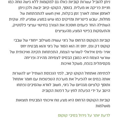
ניתן להוביל עשרות קוביות כאלו גם למקומות ללא גישה נוחה כמו
חניית פריקה או מעלית. בנוסף, הקוקו-קיוב יבשה ולכן ניתן
לאחסן אותה לאורך זמן בקלות, ואין חשש להתפתחות של
מחלות, עובש פיטריות ומזיקים כמו שיש במצע שמגיע לח. שקית
השתילה החד פעמים חוסכת את הצורך בחיטוי עציצי פלסטיק,
והתעסקות בפינוי המצע מהעציצים
קוביות הקוקוס הדחוס של ג'וני עשויה משילוב ייחודי של שבבי
קוקוס דק וגס, יחס זה הוא הסוד של ג'וני והוא מבטיח יחס
אויר-מים אידאלי לשורשי הצמח, התפתחות תקינה ואיכותית של
שורשי הצמח היא כמובן הבסיס לצמיחה מהירה ופריחה
מקסימלית בנפח, משקל ואיכות
לפתיחה ואתחול הקוקו קיוב, לפני הנכנסת השתיל יש להשרות
אותה במים או להפעיל את מערכת הטפטפות עם חומר אתחול
ותוסף קלציום מגנזיום של ג'וני, חשוב לוודא שהסיבים נפתחו
היטב על ידי הפעלת לחץ על דפנות הקוביה
קוביות הקוקוס הדחוס היא מצע נוח איכותי המבטיח תוצאות
מושלמות
לדעת יותר על גידול בסיבי קוקוס