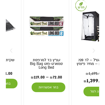
עציץ בד למרפסת
שקית למכשיר ואקום
סמארט-פוט Big Bag
שולחני
Long Bed
25.00
–
1.00
₪
₪
119.00
–
72.00
₪
₪
בחר אפשרויות
בחר אפשרויות