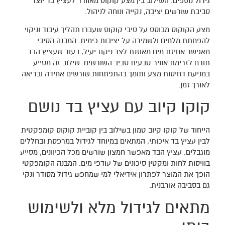
גידול נוספים. השילוב בין מצע קוקוס מאוורר לעציץ בד יוצר
סביבת שורשים יציבה, נקייה ונוחה לניהול.
מצע הקוקוס מבוסס על סיבי קוקוס שעברו תהליך עיבוד וניקוי
להפחתת מלחים ולשמירה על יציבות כימית. המבנה הסיבי
מאפשר אחיזת מים מאוזנת לצד ניקוז יעיל, בעוד שעציץ הבד
תורם לזרימת אוויר טבעית סביב השורשים. שילוב זה מסייע
במניעת דחיסות מצע ותומך בהתפתחות שורשים אחידה ובריאה
לאורך זמן.
קוקו קיוב עם עציץ בד נושם
הייחוד של קוקו קיוב טמון בשילוב בין קוביית קוקוס קומפקטית
לבין עציץ בד איכותי, המתאים במיוחד לגידול במרפסת ובחללים
מוגבלים. עציץ הבד מאפשר חמצון שורשים מכל הכיוונים, מסייע
בוויסות לחות ומקטין סיכונים של עודפי מים. המבנה הקומפקטי
הופך את המוצר לפתרון אידיאלי למי שמחפש גידול מסודר ונקי
גם בסביבה אורבנית.
מתאים לגידול מלא ולשימוש