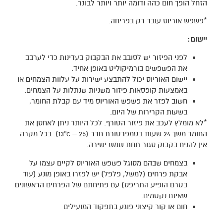
הזחל הופך חום כהה ודומה יותר ויותר לבוגר.
*פשפש אוריוס עובד רק בפריחה.
יישום:
לפני הפיזור יש לסובב את הבקבוק בעדינות כדי לערבב
את הפשפשים בורמיקוליט באופן אחיד.
יישום האוריוס יכול להתבצע ישירות על עלוות הצמחים או
באמצעות קופסאות פיזור משניות שנתלות על הצמחים.
חשוב לפזר את פשפש האוריוס מיד עם קבלת החומר,
בשעות הקרירות של היום.
*לא מומלץ לעכב את פיזור הטורף. לכל היותר ניתן לאחסן את
החומר משך 24 שעות בטמפרטורת חדר (25 – 13ºc). בכל מקרה
אין להניח בקבוק סגור תחת שמש ישירה.
בצמחים שבהם מסוגל פשפש האוריוס לקיים עצמו על
אבקת פרחים (למשל, פלפל) יש לפזרו באופן מונע (עוד
בטרם הופיע התריפס) עם פתיחתם של הפרחים הראשונים
שאינם נקטמים.
חום או קור קיצוני פוגע בתפקוד המועילים