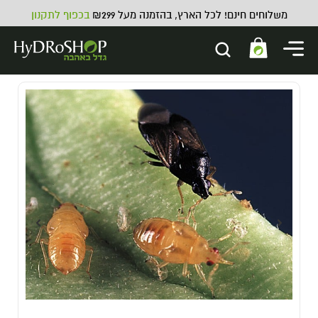
משלוחים חינם! לכל הארץ, בהזמנה מעל ₪299
בכפוף לתקנון
ATHENA Pro Line Fade -
ATHENA Pro Line Fade 19L
967.00
₪
ADD
+