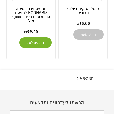
ים ביולוגי
תרסיס פרוביוטיקה
אקריות הפרסימי
ביט
ECONABIS למניעת
נלחמות באקריות 
עובש וחיידקים – 1,000
מ"ל
9.00
–
125.00
65
₪
₪
99.00
₪
ף
בחר אפשרויות
הוספה לסל
המלאי אזל
הרשמו לעדכונים ומבצעים