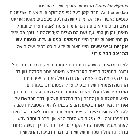
Orius laevigatus
הפשפש הטורף, שייך למשפחת
Anthocoridae. חרק קטן בעל גפי פה דוקרות-מוצצות, שני זוגות
כנפיים כאשר הזוג הקדמי נוקשה בחלקו. פשפשים מהסוג אוריוס
הינם רב-פונדקאים וניזונים הן מן הצומח (אבקת פרחים ומוהל
תאים) והן מן החי. עם זאת הם מגלים העדפה לסוגי טרף מסוימים.
מן החי האוריוס טורף מיני
תריפסים
,
כנימות עלה
,
כנימות עש
,
אקריות וביצי עשים
. מיני האוריוס ידועים כטורפים יעילים של
התריפס הקליפורני
.
לפשפש האוריוס שבע דרגות התפתחות: ביצה, חמש דרגות זחל
ובוגר. בתחילה הביצה חסרת צבע ומאוחר יותר מקבלת גוון לבן.
גודלה 0.4 מ"מ x 0.13 מ"מ. הנקבה מטילה את הביצים בתוך
הרקמה הצמחית של הגבעול, פרי, הפטוטרת, ובעורקים
המרכזיים של העלה מצידו התחתון. הביצה שקועה ברובה בתוך
מצע ההטלה וניתן להבחין רק בחלקה העליון, דבר המקשה על
איתורה. מיד לאחר בקיעת הביצה. במהלך חייה מסוגלת הנקבה
להטיל 150-120 ביצים. הביצים מוטלות כבודדות ולאחר כ4- ימים
בטמפרטורה של 25ºc בוקע הזחל הראשון, מבריק וחסר צבע.
לאחר מספר שעות הזחל מקבל גוון צהבהב שהולך ונעשה כתום
בדרגות הזחל השניה והשלישית. בדרגה הרביעית והחמישית