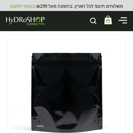
משלוחים חינם! לכל הארץ, בהזמנה מעל ₪299
בכפוף לתקנון
מצמד 16 מ"מ דו-כיווני זווית
11.00
₪
ADD
+