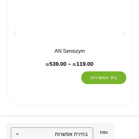
AN Sensizym
דשן 
539.00
–
119.00
₪
₪
בחר אפשרויות
נפח