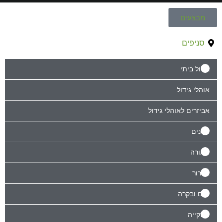
מבצעים
סניפים
גידול ביתי
אוהלי גידול
אביזרים לאוהלי גידול
דשנים
תאורה
אוורור
מים ובקרה
השקייה