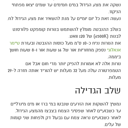
נשקה את מצע הגידול במים חמימים עד שמים יצאו מפתחי
הניקוז.
נעשה זאת כל יום יומיים על מנת להשאיר את מצע הגידול לח.
בשלב ההנבטה מומלץ להשתמש בנורות קומפקט פלורסנט
לבנות (6500K) של 120 וואט.
את הנורות נניח כ-10 ס"מ מעל כוסות ההנבטה ובעזרת
טיימר
אנאלוגי
נספק מחזוריות אור של 16 שעות אור ו-8 שעות חושך
ביממה.
נורות אלה לא אמורות להפיק יותר מדי חום אבל אם
הטמפרטורה עולה מעל 32 מעלות יש להוריד אותה חזרה ל-29
מעלות.
שלב הגדילה
נמשיך להשקות את הזרעים שנבטו במי ברז או מים מינרליים
עד כשבועיים לאחר שפסיגי הצמח בצבצו מהמצע הגידול.
לאחר כשבועיים נראה צמח עם גבעול דק ולפחות שני קומות
של עלים.