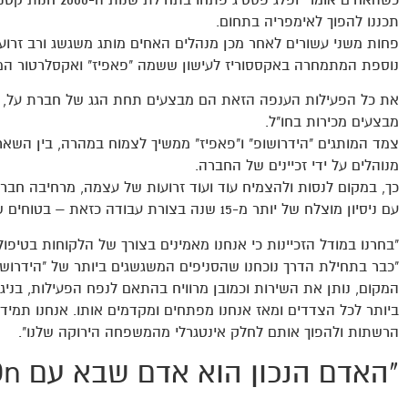
תכננו להפוך לאימפריה בתחום.
פחות משני עשורים לאחר מכן מנהלים האחים מותג משגשג ורב זרוע
נוספת המתמחרה באקססוריז לעישון ששמה "פאפיז" ואקסלרטור המ
מבצעים מכירות בחו"ל.
צמד המותגים "הידרושופ" ו"פאפיז" ממשיך לצמוח במהרה, בין השאר 
מנוהלים על ידי זכיינים של החברה.
כך, במקום לנסות ולהצמיח עוד ועוד זרועות של עצמה, מרחיבה חב
עם ניסיון מוצלח של יותר מ-15 שנה בצורת עבודה כזאת – בטוחים שם מזמן שזוהי הדרך הנכונה עבור כל הגורמים.
"בחרנו במודל הזכיינות כי אנחנו מאמינים בצורך של הלקוחות בטיפול 
"כבר בתחילת הדרך נוכחנו שהסניפים המשגשגים ביותר של "הידרושופ
המקום, נותן את השירות וכמובן מרוויח בהתאם לנפח הפעילות, בניגו
ביותר לכל הצדדים ומאז אנחנו מפתחים ומקדמים אותו. אנחנו תמיד
הרשתות ולהפוך אותם לחלק אינטגרלי מהמשפחה הירוקה שלנו".
"האדם הנכון הוא אדם שבא עם Hands On"