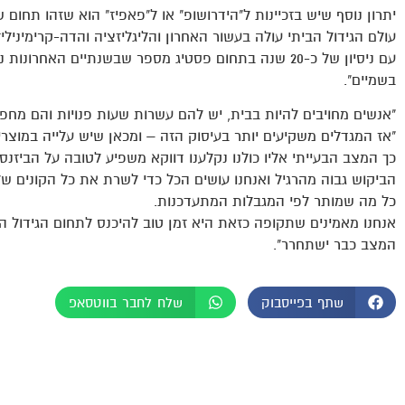
יתרון נוסף שיש בזכיינות ל"הידרושופ" או ל"פאפיז" הוא שזהו תחום
עולם הגידול הביתי עולה בעשור האחרון והליגליזציה והדה-קרימיני
עם ניסיון של כ-20 שנה בתחום פסטיג מספר שבשנתיים הא
בשמיים".
"אנשים מחויבים להיות בבית, יש להם עשרות שעות פנויות והם מחפ
"אז המגדלים משקיעים יותר בעיסוק הזה – ומכאן שיש עלייה במוצרי ו
כך המצב הבעייתי אליו כולנו נקלענו דווקא משפיע לטובה על הביזנ
הביקוש גבוה מהרגיל ואנחנו עושים הכל כדי לשרת את כל הקונים שלנ
כל מה שמותר לפי המגבלות המתעדכנות.
אנחנו מאמינים שתקופה כזאת היא זמן טוב להיכנס לתחום הגידול ה
המצב כבר ישתחרר".
שתף בפייסבוק
שלח לחבר בווטסאפ