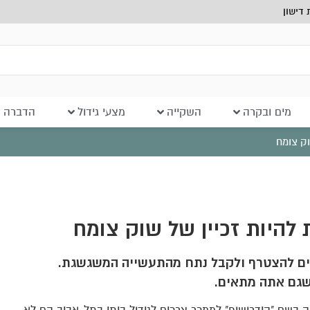
דישון
מים ובקרה
השקייה
מצעי גידול
הדברה ב
וק צומח
 להיות זכיין של שוק צומח
ינים להצטרף ולקבל נתח מהתעשייה המשגשגת.
שגם אתה מתאים.
לג פסטיג פתחו בתחילת שנות ה-2000 חנות קטנה בשם "הידרושופ" לממכר צרכים לגידול ביתי בתל-אביב הם לא