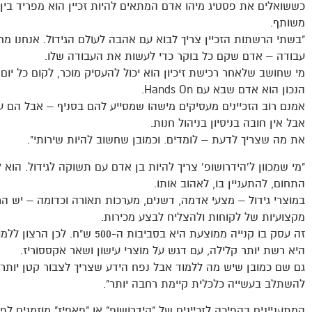
כששואלים את פסטיג מיהו אדם המתאים להיות זכיין הוא מפריד בין ז
משותף.
"בשתי הרשתות הזכיין צריך לבוא עם אהבה לעולם הגידול. אנחנו מ
עבודה – אדם שקם כל בוקר כדי לעשות את העבודה שלו.
הנכון הוא אדם שבא עם Hands On.
אמנם רוב הזכיינים מעסיקים מישהו שמסייע להם בסניף – אבל הם עדי
אבל אין חובה בניסיון בניהול חנות.
את מה שצריך לדעת – לומדים. וכמובן שחשוב להיות שירותי".
"מי שמכוון ל'הידרושופ' צריך להיות בן אדם עם תשוקה לגידול. הוא
התחום, להתעניין בו, לאהוב אותו.
במוצרי גידול – מצעי אדמה, דשנים, מערכות תאורה וכדומה – יש הר
מקצועיות של לקוחות ולהצליח לבצע מכירות.
זה עסק בו קנייה ממוצעת היא בס
היא רשת יותר קלילה, עם דגש על מוצרי עישון ושאר אקססוריז.
גם שם כמובן שיש מה ללמוד אבל נפח הידע שצריך לצבור קטן יותר ומו
להשתלב בעשייה כלכלית קיימת רחבה יותר".
המתעניינים בהפיכה לזכיינים של "הידרושופ" או "פאפיז" מוזמנים ל