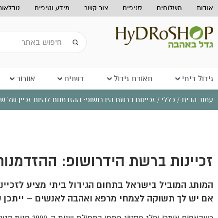
אודות
משלוחים
סניפים
צור קשר
מידע וטיפים
טבלאות 
גידול ביתי
תאורת גידול
דשנים
אוורור
עמוד הבית
/
כללי
/ זכיינות ברשת הידרושופ: ההזדמנות להיות זכיין של ש
זכיינות ברשת הידרושופ: ההזדמנות
המותג המוביל בישראל בתחום הגידול ביתי מציע לזכי
אם יש לך תשוקה לצמחי מרפא ואהבה לאנשים – ייתכן 
כשהאחים אומרי ופ