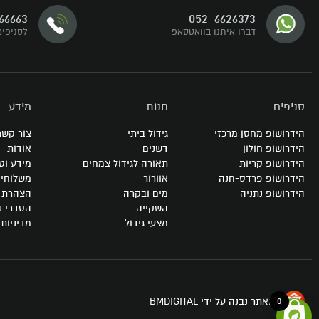
66663
052-6626373
עקבו אחרינו
דברו איתנו בוואטסאפ
לסניפים
סניפים
חנות
מידע
הידרושופ מחסן מרכזי
גידול ביתי
צור קשר
הידרושופ חולון
דשנים
אודות
הידרושופ קריות
תאורה לגידול צמחים
מידע וט
הידרושופ פרדס-חנה
אוורור
משלוחי
הידרושופ נתניה
מים ובקרה
הצהרת נ
השקייה
הסדרי נ
מצעי גידול
מדיניות
האתר נבנה על ידי BMDIGITAL
0