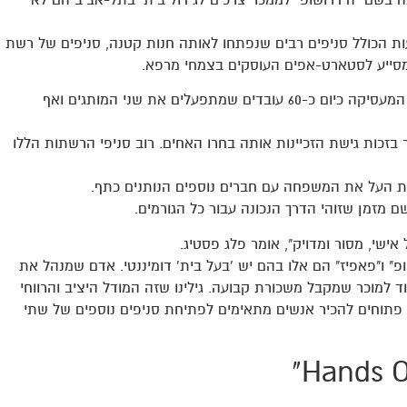
ות הכולל סניפים רבים שנפתחו לאותה חנות קטנה, סניפים של רשת
סייע לסטארט-אפים העוסקים בצמחי מרפא.
את כל הפעילות הענפה הזאת הם מבצעים תחת הגג של חברת על, המעסיקה כיום כ-60 עובדים שמתפעלים את שני המותגים ואף
בזכות גישת הזכיינות אותה בחרו האחים. רוב סניפי הרשתות הללו
רת העל את המשפחה עם חברים נוספים הנותנים כתף.
אישי, מסור ומדויק", אומר פלג פסטיג.
" ו"פאפיז" הם אלו בהם יש 'בעל בית' דומיננטי. אדם שמנהל את
ד למוכר שמקבל משכורת קבועה. גילינו שזה המודל היציב והרווחי
 פתוחים להכיר אנשים מתאימים לפתיחת סניפים נוספים של שתי