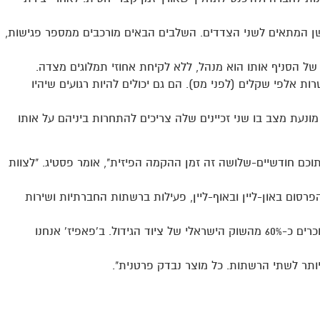
ישן המתאים לשני הצדדים. השלבים הבאים מורכבים ממספר פגישות,
 של הסניף אותו הוא מנהל, ללא לקיחת אחוזי תמלוגים מצדה.
ות אלפי שקלים (לפני מס). הם גם יכולים להיות רגועים שיהיו
מונעת מצב בו שני זכיינים שלה צריכים להתחרות ביניהם על אותו
כם חודשיים-שלושה זה זמן ההקמה הפיזית", אומר פסטיג. "לצוות
רסום באון-ליין ובאוף-ליין, פעילות ברשתות החברתיות ושירות
וכמובן – את עוצמת המותג, ששמו הולך לפניו. ב'הידרושופ' אנחנו מוכרים כ-60% מהשוק הישראלי של ציוד הגידול. ב'פאפיז' אנחנו
יותר לשתי הרשתות. כל מוצר נבדק פרטנית".