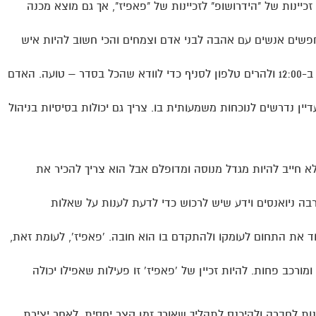
כיינות של "הידרושופ" לזכיינות של "פאפיז", אך גם מוצא מכנה
חפשים אנשים עם אהבה לבני אדם וצמחים והכי חשוב להיות איש
מי שחושב שלאחר רכישת זיכיון הוא יכול להעסיק מוכר, לקום כל יום ב-12:00 ולהרים טלפון לסניף כדי לוודא שהכל בסדר – טועה. האדם
ין נדרשים לנוכחות משמעותית בו. צריך גם יכולות בסיסיות בניהול
 לא חייב להיות מגדל מנוסה ומדופלם אבל הוא צריך להכיר את
בה ניואנסים וידע שיש לרכוש כדי לדעת לענות על שאלות
ביבות ה-500 ש"ח. לכן הרצון ללמוד את התחום לעומקו ולהתקדם בו הוא חובה. 'פאפיז', לעומת זאת,
רכב פחות. להיות זכיין של 'פאפיז' זו פעילות שאפילו יכולה
פנות לחברה ולהיכנס לתהליך שאורך זמן קצר יחסית. לאחר יצירת