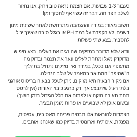
כעבור 1-3 שבועות, אם הצמח נראה טוב וירוק, אנו נחזור
לשלב הפריחה. דבר זה עשוי אף לחסוך זמן!
חשוב מאוד: במידה וההצהבה מתרחשת לאחר ששינית מינון
דשנים, לא הקפדת על רמת PH או בגלל סיבה שאינך יכול
להסביר, בצע שתי פעולות:
וודא שלא מדובר במזיקים שהורגים את העלים, בצע חיפוש
מדוקדק מעל ומתחת לעלים ונער את הצמח ובדוק מה
מתעופף אם בכלל, במידה ואין מזיקים נתחיל בתהליך
ה"שטיפה" המתואר במאמר על שלב הגדילה.
אם מקור הבעיה היא מזיקים, ניתן לטפל בבעיה בריסוס אורגני
בלתי רעיל שיתבצע אך ורק ברגע כיבוי האורות (אין לרסס
תחת תאורה חזקה או לפתוח את חלל הגידול בזמן חושך)
ובשום אופן לא שבועיים או פחות מזמן הבציר.
הצמדות להוראות אלו תבטיח פריחה מאסיבית, עסיסית,
מפנקת, איכותית וארומטית בדיוק כמו שאנחנו אוהבים.