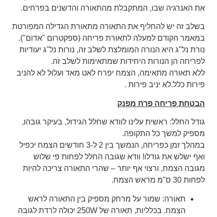
את האנרגיה שבו, המתקבלת מהתאורה והדשנים בפרחים.
בשלב זה יש להחליף את התאורה מתאורת הגדילה המפורטת
במאמר הקודם למעלה לתאורת פריחה (ספקטרום "אדום").
נורת נל"ג היא הנורה המומלצת לשלב זה, נורות נל"ג יעודיות
לפריחה הן הנורות היחידות שמתאימות לשלב זה.
ללא תאורה מתאימה, הצמח יפרח לאט מאד ועלול לא להניב
פירות כלל.לא יניב פירות .
הבטחת פריחה פרח מפנק
גודל החלל: ראשית עלינו לוודא שחלל הגידול, בעיקר גובהו,
מספיק למשך כל התקופה.
במהלך זמן כפריחה, הנמשך בין 2 ל-3 חודשים הצמח יכפיל
ואף ישלש את גודלו! וודא שגובה החלל לפחות פי שלוש
מגובה הצמח, ורצוי אף יותר – שהרי התאורה צריכה להיות
לפחות 30 ס"מ מראש הצמח.
תאורה: שמור על מרחק מספיק בין התאורה לראש
הצמח. בכלליות, תאורה של 250W יכולה לרדת לגובה