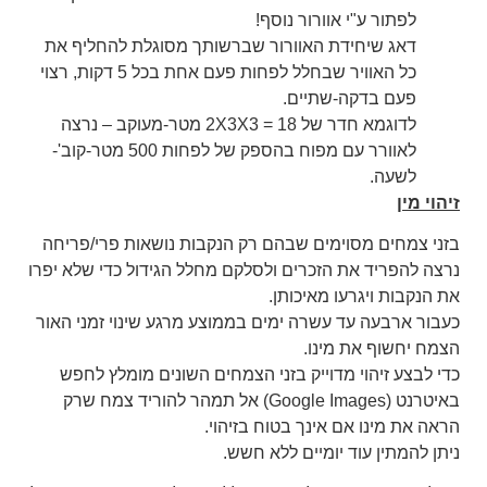
לפתור ע"י אוורור נוסף!
דאג שיחידת האוורור שברשותך מסוגלת להחליף את
כל האוויר שבחלל לפחות פעם אחת בכל 5 דקות, רצוי
פעם בדקה-שתיים.
לדוגמא חדר של 2X3X3 = 18 מטר-מעוקב – נרצה
לאוורר עם מפוח בהספק של לפחות 500 מטר-קוב'-
לשעה.
זיהוי מין
בזני צמחים מסוימים שבהם רק הנקבות נושאות פרי/פריחה
נרצה להפריד את הזכרים ולסלקם מחלל הגידול כדי שלא יפרו
את הנקבות ויגרעו מאיכותן.
כעבור ארבעה עד עשרה ימים בממוצע מרגע שינוי זמני האור
הצמח יחשוף את מינו.
כדי לבצע זיהוי מדוייק בזני הצמחים השונים מומלץ לחפש
באיטרנט (Google Images) אל תמהר להוריד צמח שרק
הראה את מינו אם אינך בטוח בזיהוי.
ניתן להמתין עוד יומיים ללא חשש.