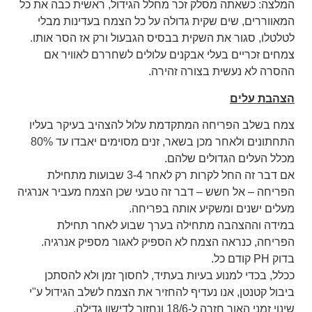
המלצה: כשאתה מסלק זכר מחלל הגידול, ראשית כבה את כל
המאווררים, שים שקית גדולה על כל הצמח בעדינות מבלי
לטלטלו, סגור את השקית בבסיס הגבעול ורק אז הסר אותו.
צמחים זכריים בעלי אבקנים עלולים לשחררם לאוויר אם
ההסרה לא נעשית בצורה זהירה.
הצהבת עלים
צמח בשלב הפריחה המתקדמת עלול להצהיב בעיקר בעליו
התחתונים ולאחר מכן בשאר, זנים מסוימים יאבדו עד 80%
מכלל העלים הגדולים שלהם.
אם דבר זה החל לקרות רק לאחר 3-4 שבועות מתחילת
הפריחה – אל חשש – דבר זה טבעי שכן הצמח מעביר אנרגיה
מעלים ישנים ומשקיע אותה בפריחה.
במידה וההצהבה מתחילה בערך שבוע לאחר תחילת
הפריחה, כנראה הצמח לא הספיק לאגור מספיק אנרגיה.
בדוק PH קודם כל.
ככלל, בכדי למנוע בעיות בעתיד, לחסוך זמן ולא להסתכן
ביבול קטנטן, אנו נעדיף להחזיר את הצמח לשלב הגידול ע"י
שינוי זמני האור חזרה ל-18/6 ונחזור לדישון גדילה.