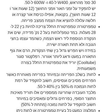
30 סמ' מהראש, W400 ל-40 ו- 600W ל-50.
יש להפקיד על זמני האור וזמני החושך (12 שעות אור ו
12 שעות חושך), בקנאות, אפילו כניסת אור קצרה או
חלשה עלולה להוציא את הצמח ממצב פריחה.
טמפרטורה: טמפרטורת החלל צריכה להיות בין 22 ל-
28 מעלות. במד טמפ'/לחות בעל 2 נק' מדידה, שים את
הנקודה הנוספת ליד ראש הצמח, כשהמד עצמו בחצי
הגובה ולא תחת תאורה ישירה.
במידה ויש הפרש גדול בין שתי הנקודות, הרם את גוף
התאורה במעט ודאג ליותר אוורור. רפלקטור סגור
(Cooltube) יוריד את טמפרטורת החלל בצורה
משמעותית.
לחות: בשלב הפריחה ובמיוחד בפריחה מאוחרת כאשר
הפרחים מסיבים ועסיסים, חשוב להקפיד על רמת
לחות הנמוכה מ-50% בין 40% ל-50.
מלבד העובדה שחריגה ממספרים אלו תוריד מאיכות
התוצר הסופי, בפרחים גדולים ומאסיבים במיוחד
חשוב להקפיד על לחות נמוכה (מתחת ל 50%)
המלצה: כמעט כל בעיית טמפרטורה או לחות ניתן