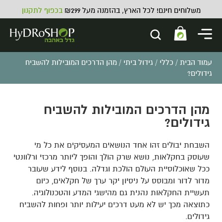
משלוחים חינם! לכל הארץ, בהזמנה מעל ₪299
בכפוף לתקנון
עמוד הבית
/
כללי
/
גידול ביתי
/ מהן הדרכים המובילות להשביח
גידולים?
מהן הדרכים המובילות להשביח
ניפל מעבר מ- 1 צול פנים ל- 3/4
גידולים?
צול חוץ
₪
6.00
השבחת יבולים זהו אחד הנושאים המעסיקים את כל מי
ADD
+
שעוסק בחקלאות, נושא שרק הולך והופך ליותר מרכזי ורלוונטי
ככל שאוכלוסיית העולם הולכת וגדלה. בנוסף לידע שעובר
מדור לדור ומבוסס על ניסיון יקר ערך של חקלאים, כיום
תעשיית החקלאות נהנית גם מהישגי המדע והטכנולוגיה.
כתוצאה מכך יש לא מעט דרכים יעילות יותר ופחות להשביח
גידולים.