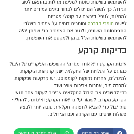
להשתמש בשיטות שונות למניעת מחלות בהתאם לסוג
הגידול. כך למשל הם יכולים לבחור בזנים עמידים יותר
למחלות, לטפל בזרעים עם קוטלי פטריות,
ליישם
חומרי
הדברה
וחומרים דומים על צמחים בשלבי
התפתחותם השונים, ולנטר את הצמחים כדי שניתן יהיה
להשתמש בשיטות הנ"ל בזמן ולמקסם את השפעתן.
בדיקות קרקע
איכות הקרקע היא אחד מגורמי ההשפעה העיקריים על היבול,
כמו גם על העלויות של החקלאי. ישנן קרקעות הזקוקות
למינרלים, אחרות זקוקות לקומפוסט. יש קרקעות שזקוקות
להרבה מים, אחרות צריכות אוויר ועוד.
כדי להשביח את היבול החקלאים צריכים לעקוב אחר תנאי
הקרקע מקרוב, לשמור על בריאות הקרקע ואיכותה, להחליף
סוגי יבול כדי להביא לתפוקה חקלאית טובה יותר ולבצע
פעולות שיטיבו עם הקרקע ועם הגידולים.
שתף בפייסבוק
שלח לחבר בווטסאפ