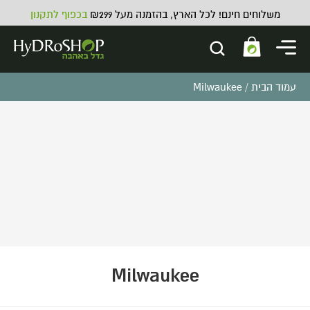
משלוחים חינם! לכל הארץ, בהזמנה מעל ₪299
בכפוף לתקנון
עמוד הבית
/ Milwaukee
דשן מינרלי למצעי קוקוס Bio Nova
Coco Forte A+B - 5 ליטר + 5 ליטר
₪
320.00
ADD
+
Milwaukee