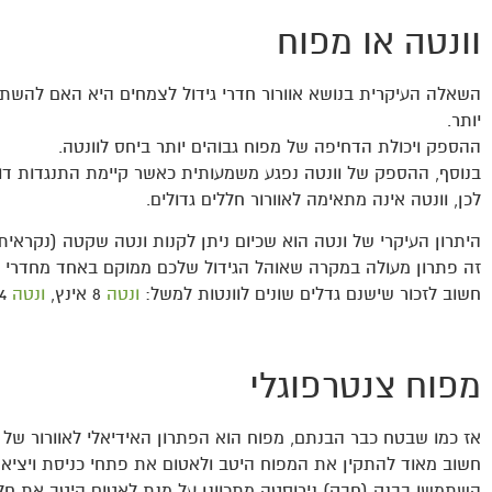
וונטה או מפוח
השאלה העיקרית בנושא אוורור חדרי גידול לצמחים היא האם להשתמ
יותר.
ההספק ויכולת הדחיפה של מפוח גבוהים יותר ביחס לוונטה.
בנוסף, ההספק של וונטה נפגע משמעותית כאשר קיימת התנגדות דוגמ
לכן, וונטה אינה מתאימה לאוורור חללים גדולים.
היתרון העיקרי של ונטה הוא שכיום ניתן לקנות ונטה שקטה (נקראית
זה פתרון מעולה במקרה שאוהל הגידול שלכם ממוקם באחד מחדרי ה
חשוב לזכור שישנם גדלים שונים לוונטות למשל:
ונטה
8 אינץ,
ונטה
4 צול,
מפוח צנטרפוגלי
אז כמו שבטח כבר הבנתם, מפוח הוא הפתרון האידיאלי לאוורור של חל
חשוב מאוד להתקין את המפוח היטב ולאטום את פתחי כניסת ויציאת 
השתמשו בבנק (חבק) נירוסטה מתכוונן על מנת לאטום היטב את חל