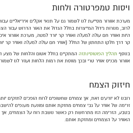
ויסות טמפרטורה ולחות
מערכת אוורור מסייעת לנו לשמור גם על תנאי אקלים אידיאליים עבו
לרוב, מנורות גידול המייצרות בחלל הגדול את האור הדרוש עבור הצ
היות ואוויר חם עולה למעלה ואוויר קר יורד למטה, מערכת אוורור איכ
קר דרך חלקו התחתון של החלל (אוויר חם עולה למעלה ואוויר קר יו
בנוסף
תהליך הפוטוסינתזה
המתקיים בחלל אטום והלחות של מצע הגי
אוורור מכניס אוויר טרי ובכך מווסת את רמות הלחות ועוזר לנו לשמו
חיזוק הצמח
רובנו לא יודעים זאת, אך צמחים שחשופים לרוח הופכים לחזקים יותר
זרימה של אוויר על גבי צמחים מחזקת אותם ומונעת מענפים להישבר
בטבע, הזרימה הזו מתרחשת רק כאשר נושבת רוח על הצמחים, אך בגי
האוויר על הצמחים ומחזקת אותם.