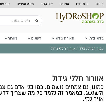
אודות
משלוחים
סניפים
צור קשר
מידע וטיפים
טבלאות 
גידול ביתי
תאורת גידול
דשנים
אוורור
עמוד הבית
/
כללי
/ אוורור חללי גידול
אוורור חללי גידול
כמונו, גם צמחים נושמים. כמו בני אדם גם צ
ולשגשג. במאמר זה נלמד כל מה שצריך לדע
אויר נקי.