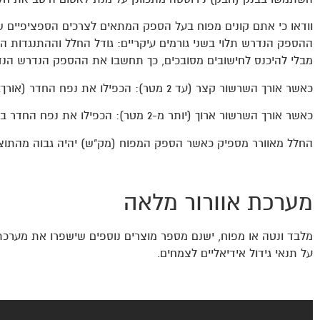
וודאו כי אתם קונים מפוח בעל הספק המתאים לצרכים הספציפיים ש
ההספק הנדרש תלוי בשני גורמים עיקריים: גודל החלל וההתנגדות הק
מבלי להיכנס לחישובים מסובכים, כך תחשבו את ההספק הנדרש הנד
כאשר אורך השרשור קצר (עד 2 מטר): הכפילו את נפח החדר (אורךxרוחבxגובה) ב-2
כאשר אורך השרשור ארוך (יותר מ-2 מטר): הכפילו את נפח החדר ב-3.
החלל מאוורר מספיק כאשר הספק המפוח (מק"ש) יהיה גבוה מהתו
מערכת אוורור מלאה
מלבד ונטה או מפוח, ישנם מספר מוצרים נוספים שישפרו את מערכת הא
על תנאי גידול אידיאליים לצמחים.