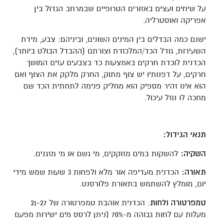
על שיחים ועצים באזורים הטרופיים שבמרחב הגדול בין
אפריקה ואוסטרליה.
ישנם כמה הבדלים בין המינים השונים, וביניהם: צבע, מידת
השעירות, גודל הכד/המלכודת וצורתם (ההבדל הבולט ביותר),
הכדנית לוכדת חרקים באמצעות כד בצבעים עזים המושך
חרקים, על דפנותיו יש צוף מתוק, החרק מלקק את הצוף ואם
הוא אינו זהיר מספיק הוא מחליק פנימה לתחתית הכד שם
מחכה לו נוזל עיכול.
תנאי הגידול:
השקיה:
להשקות במים מזוקקים, מי גשם או מי מזגנים.
תאורה:
הכדנית מעדיפה אור מלא ולפחות 3 שעות שמש מידי
יום, מומלץ להשתמש בתאורת פלורסנט.
טמפרטורה ולחות
: הכדנית אוהבת טמפרטורה של 21-27
מעלות עם לחות גבוהה מ-70% (ניתן לרסס מים ישירות מפעם