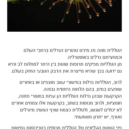
הטללית מונה 171 מינים טהורים הגדלים ברחבי העולם
וכמחציתם גדלים באוסטרליה.
מן הטלליות מפיקים תרופות שונות בין היתר למחלות לב והיא
גם ידועה בכך שהיא מייצרת את הדבק הטבעי החזק בעולם.
לרוב, הטלליות גדלות במישורי עשב מוצפים או באזורים
שופעים במים, בהם הלחות היחסית גבוהה.
הקרקעות שבהן גדלות הטלליות הן עניות בחומרי תזונה,
חומציות, ולרוב מכוסות בטחב, בקרקעות אלו צמחים אחרים
לא יכולים לשגשג, ולטללית כצמח טורף המשיג מינרלים
מטרף, יש יתרון משמעותי.
פני השטח העליונים של הטללית מכוסים בטריכומות גמישות