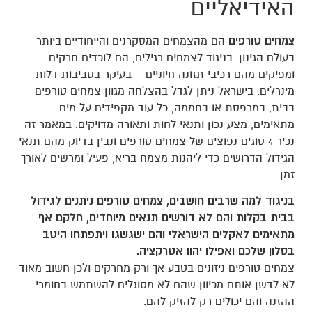
האידיאליים
צמחים טורפים
הם מהצמחים המסקרנים והייחודיים ביותר
בעולם הגינון. בניגוד לצמחים רגילים, הם לוכדים חרקים
ומפיקים מהם רכיבי תזונה חיוניים – בעיקר בסביבות דלות
מינרלים. בישראל ניתן לגדל בהצלחה מגוון צמחים טורפים
בבית, במרפסת או בחממה, כל עוד מקפידים על מים
מתאימים, מצע נכון ותנאי לחות ותאורה מדויקים. במאמר זה
נכיר 4 סוגים נפוצים של צמחים טורפים ונבין בדיוק מהם תנאי
הגידול הדרושים כדי ליהנות מצמח בריא, פעיל ומרשים לאורך
זמן.
בניגוד למה שרבים חושבים, צמחים טורפים ניתנים לגידול
בבית בקלות והם לא דורשים תנאים מיוחדים, חלקם אף
מתאימים לאקלים הישראלי והם ישגשגו ויתפתחו היטב
בסלון שלכם ואפילו יהוו אטרקציה.
צמחים טורפים ניזונים בטבע אך ורק מחרקים ולכן חשוב מאוד
לא לדשן אותם מכיוון שהם לא מסוגלים להשתמש בחומרי
ההזנה והם יכולים רק להזיק להם.