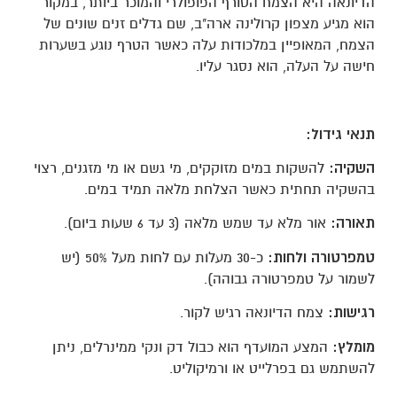
הדיונאה היא הצמח הטורף הפופולרי והמוכר ביותר, במקור
הוא מגיע מצפון קרולינה ארה"ב, שם גדלים זנים שונים של
הצמח, המאופיין במלכודות עלה כאשר הטרף נוגע בשערות
חישה על העלה, הוא נסגר עליו.
תנאי גידול:
השקיה:
להשקות במים מזוקקים, מי גשם או מי מזגנים, רצוי
בהשקיה תחתית כאשר הצלחת מלאה תמיד במים.
תאורה:
אור מלא עד שמש מלאה (3 עד 6 שעות ביום).
טמפרטורה ולחות:
כ-30 מעלות עם לחות מעל 50% (יש
לשמור על טמפרטורה גבוהה).
רגישות:
צמח הדיונאה רגיש לקור.
מומלץ:
המצע המועדף הוא כבול דק ונקי ממינרלים, ניתן
להשתמש גם בפרלייט או ורמיקוליט.