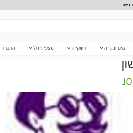
דישון
מים ובקרה
השקייה
מצעי גידול
הדברה ב
ון