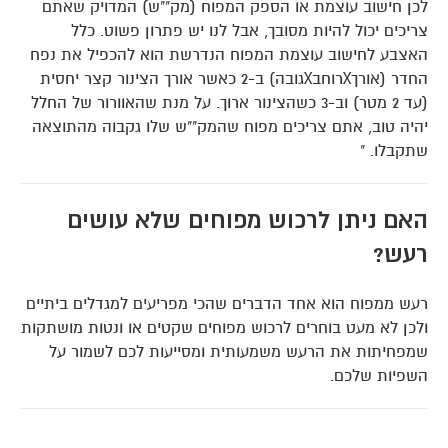
לכן חישוב עוצמת או הספק המפוח (מק""ש) המדויק שאתם
צריכים יכול להיות מסובך, אבל לנו יש פתרון פשוט. כלל
האצבע לחישוב עוצמת המפוח הנדרשת הוא להכפיל את נפח
החדר (אורךXרוחבXגובה) ב-2 כאשר אורך הצינור קצר יחסית
(עד 2 מטר) וב-3 כשהצינור ארוך. על מנת שהאוורור של החלל
יהיה טוב, אתם צריכים מפוח שהמק""ש שלו גקבוה מהתוצאה
שתקבלו. "
האם ניתן לרכוש מפוחים שלא עושים
רעש?
רעש ממפוח הוא אחד הדברים שהכי מפריעים למגדלים ביתיים
ולכן לא מעט בוחרים לרכוש מפוחים שקטים או ונטות מושתקות
שמפחיתות את הרעש משמעותית ומסייעות לכם לשמור על
השפיות שלכם.