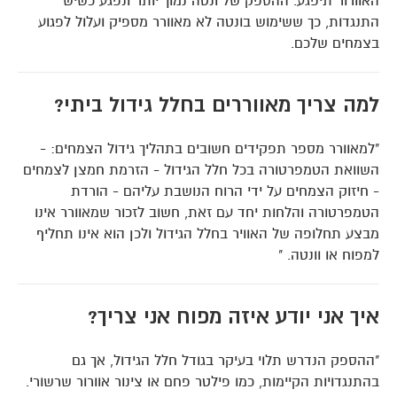
האוורור תיפגע. ההספק של ונטה נמוך יותר ונפגע כשיש
התנגדות, כך ששימוש בונטה לא מאוורר מספיק ועלול לפגוע
בצמחים שלכם.
למה צריך מאווררים בחלל גידול ביתי?
"למאוורר מספר תפקידים חשובים בתהליך גידול הצמחים: -
השוואת הטמפרטורה בכל חלל הגידול - הזרמת חמצן לצמחים
- חיזוק הצמחים על ידי הרוח הנושבת עליהם - הורדת
הטמפרטורה והלחות יחד עם זאת, חשוב לזכור שמאוורר אינו
מבצע תחלופה של האוויר בחלל הגידול ולכן הוא אינו תחליף
למפוח או וונטה. "
איך אני יודע איזה מפוח אני צריך?
"ההספק הנדרש תלוי בעיקר בגודל חלל הגידול, אך גם
בהתנגדויות הקיימות, כמו פילטר פחם או צינור אוורור שרשורי.