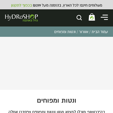
משלוחים חינם! לכל הארץ, בהזמנה מעל ₪299
בכפוף לתקנון
עמוד הבית
/
אוורור
/ ונטות ומפוחים
STINKSACK bag 3.5g Casette
₪
2.00
ADD
+
ונטות ומפוחים
בהידרושופ תוכלו למצוא מגוון ונטות ומפוחים שיסדרו אחלה