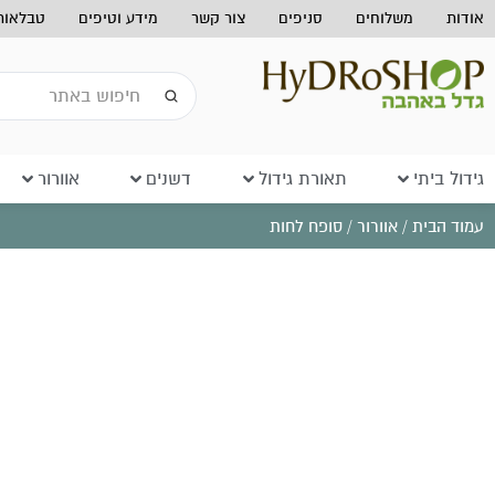
אודות
משלוחים
סניפים
צור קשר
מידע וטיפים
טבלאות 
גידול ביתי
תאורת גידול
דשנים
אוורור
עמוד הבית
/
אוורור
/ סופח לחות