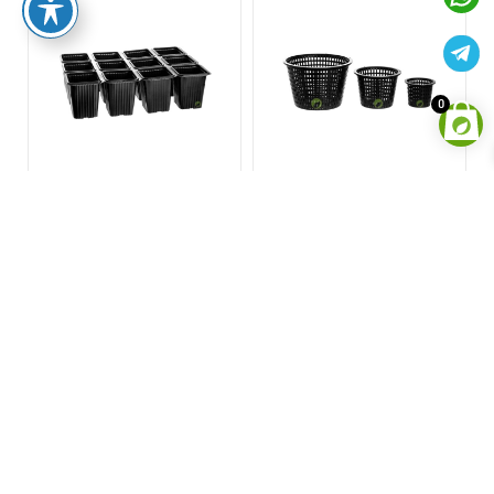
0
עציץ רשת עם שפה
עציץ הנבטה גדול
רחבה
₪
13.00
החל מ־
8.00
₪
אזל המלאי
בחר אפשרויות