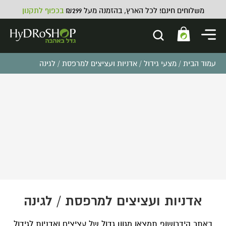
משלוחים חינם! לכל הארץ, בהזמנה מעל ₪299
בכפוף לתקנון
עמוד הבית
/
מצעי גידול
/ אדניות ועציצים למרפסת / לגינה
מיכל אחסון SCREW TOP CLEAR
₪
25.00
אדניות ועציצים למרפסת / לגינה
באתר הידרושופ תמצאו מגוון גדול של עציצים ואדניות לגידול