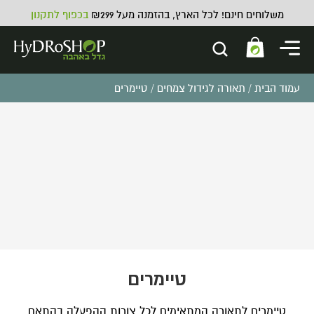
משלוחים חינם! לכל הארץ, בהזמנה מעל ₪299
בכפוף לתקנון
עמוד הבית
/
תאורה לגידול צמחים
/ טיימרים
BETTER Extractor Bag 120
Micron שק מיצוי
₪
49.00
ADD
+
טיימרים
טיימרים לתאורה המתאימים לכל צורות ההפעלה בהתאם