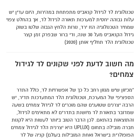
טכנולוגית לד לגידול קנאביס מתפתחת במהירות, היום עדין יש
עלות גבוהה יחסית למערכות תאורה לגידול לד, אך בהחלט צפוי
שמחיר הטכנולוגיה הזו ירד, נורות הלחץ הגבוה שלטו בשוק
גידול הקנאביס מעל 30 שנה, ודי ברור שבפרק זמן קצר
טכנולוגית הלד תחליף אותן (2020)
מה חשוב לדעת לפני שקונים לד לגידול
צמחים?
"מכיוון שיש מגוון רחב כל כך של אפשרויות לד, כולל התדר
הספציפי של המערכת, וטכנולוגית הלד המתעדכנת תדיר, יש
הרבה יצרנים שטוענים שהם מוכרים לד לגידול צמחים בשעה
שמדובר בתאורת לד מיושנת בתדרים לא מתאימים לגידול,
והתוצאות בהתאם. לכן הדבר הטוב ביותר לעשות היא לקנות
חברה מובילה בתחום (UPLUX היא יצרנית הלד לגידול צמחים
הפופולרית בישראל ואחת המובילות בעולם) קניה של לד