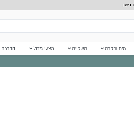
דישון
מים ובקרה
השקייה
מצעי גידול
הדברה ב