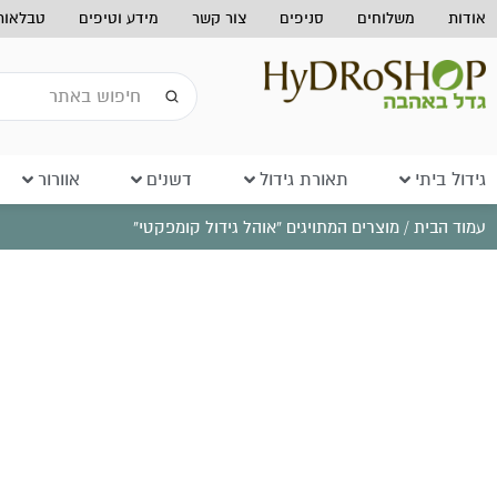
אודות
משלוחים
סניפים
צור קשר
מידע וטיפים
טבלאות 
גידול ביתי
תאורת גידול
דשנים
אוורור
עמוד הבית
/ מוצרים המתויגים “אוהל גידול קומפקטי”