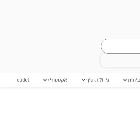
יתית
גידול וקטיף
אקססוריז
outlet