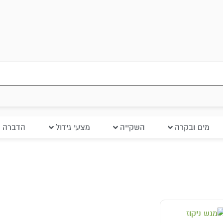
מים ובקרה
השקייה
מצעי גידול
הדברה ב