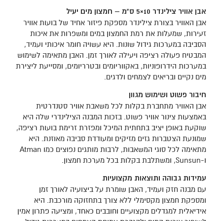
אבן אוויר צילינדר 10×5 ס"מ – חמצון מים יעיל
אבן האוויר בצורת צילינדר מספקת פיזור אחיד של בועות אוויר
זעירות, שמעלות את רמת החמצון במים ומשפרות את איכות
הסביבה במערכות גידול שונות. היא עשויה חומר איכותי ועמיד,
המבטיח פעולה רציפה ויעילה לאורך זמן. האבן מתאימה לשימוש
במערכות הידרופוניות, באקווריומים ובטרריומים, ומסייעת ליצירת
מים נקיים ובריאים לצמחים ולדגים.
חיבור פשוט ושימוש מגוון
אבן האוויר מתחברת בקלות לכל משאבת אוויר סטנדרטית
באמצעות צינור אוויר פשוט. בזכות המבנה הצילינדרי שלה היא
שוקעת באופן יציב בתחתית המיכל ומפזרת זרימת בועות רציפה,
שמונעת הצטברות גזים מזיקים ומעודדת סביבה מאוזנת. היא
מתאימה לכל סוגי המשאבות, לרבות מותגים נפוצים כמו Atman
ו-Sunsun, ומשתלבת בקלות בכל מערכת חמצון.
עמידות גבוהה ותוצאות מקצועיות
עם מבנה חזק ועמיד, האבן שומרת על ביצועיה לאורך זמן
ומספקת חמצון מקסימלי ללא צורך בתחזוקה מורכבת. היא
אידיאלית למגדלים מקצועיים וחובבים כאחד, ומציעה פתרון אמין