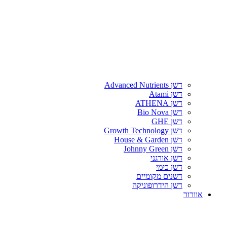
דשן Advanced Nutrients
דשן Atami
דשן ATHENA
דשן Bio Nova
דשן GHE
דשן Growth Technology
דשן House & Garden
דשן Johnny Green
דשן אורגני
דשן כימי
דשנים מקומיים
דשן הידרופוניקה
אוורור