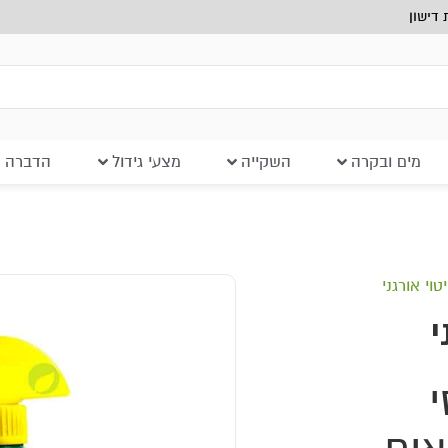
דישון
מים ובקרה
השקייה
מצעי גידול
הדברה ב
וי אורגני
י
י