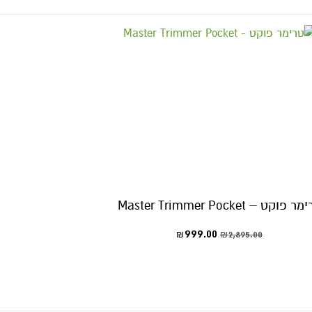
 פוקט – Master Trimmer Pocket
999.00
2,895.00
₪
₪