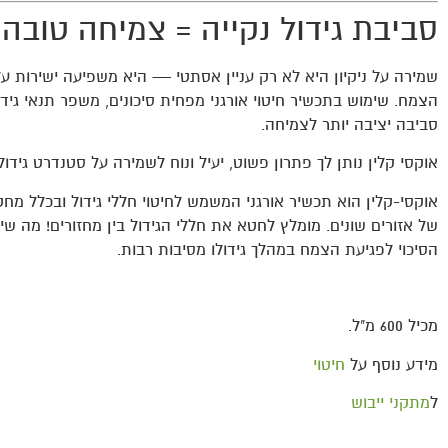
סביבת גידול נקייה = צמיחה טובה 
שמירה על ניקיון היא לא רק עניין אסתטי — היא משפיעה ישירות על
הצמח. שימוש בתכשיר חיטוי אורגני מפחית סיכונים, משפר תנאי גידול
סביבה יציבה יותר לצמיחה.
אוקסי קלין נותן לך פתרון פשוט, יעיל ונוח לשמירה על סטנדרט גידול 
אוקסי-קלין הוא תכשיר אורגני המשמש לחיטוי חללי גידול ובכלל מח
של אזורים שונים. מומלץ לחטא את חללי הגידול בין מחזורים! מה שי
הסיכוי לפגיעת הצמח במהלך גידולו מסיבות רבות.
מכיל 600 מ"ל.
מידע נוסף על
חיטוי
ל
מתקני ייבוש