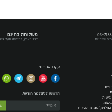
03-7166
משלוחה בחינם
פים והזמנות
לכל הארץ, בהזמנה מעל ₪299
עקבו אחרינו:
יפים
ם
הרשמו לניוזלטר חודשי:
גישות
גישות
ש
 החלפת\החזרת מוצרים