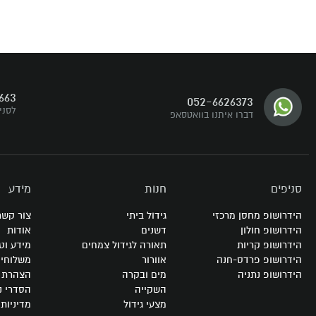
דברו איתנו
663
052-6626373
עקבו אחרינו
לסני
דברו איתנו בוואטסאפ
סניפים
חנות
מידע
הידרושופ מחסן מרכזי
גידול ביתי
צור קשר
הידרושופ חולון
דשנים
אודות
הידרושופ קריות
תאורה לגידול צמחים
מידע וט
הידרושופ פרדס-חנה
אוורור
משלוחי
הידרושופ נתניה
מים ובקרה
הצהרת נ
השקייה
הסדרי נ
מצעי גידול
מדיניות