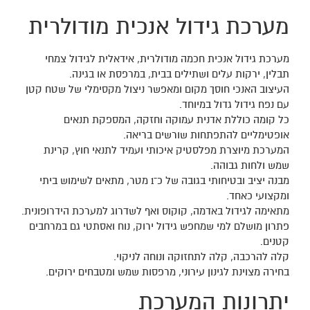
מערכת גידול אנכית מודולרית
מערכת גידול אנכית חכמה מודולרית, אידאלית לגידול צמחי
תבלין, ירקות עלים ושתילים בבית, במרפסת או בגינה.
העיצוב האנכי חוסך מקום ומאפשר ניצול מקסימלי של שטח קטן
עם נפח גידול גדול במיוחד.
כל קומה כוללת אדנית עמוקה וחזקה, המספקת תנאים
אופטימליים להתפתחות שורשים בריאה.
המערכת מיוצרת מפלסטיק איכותי ועמיד לתנאי חוץ, קרינת
שמש ולחות גבוהה.
מבנה יציב ובטיחותי בגובה של כ־1 מטר, מתאים לשימוש ביתי
ומקצועי כאחד.
מתאימה לגידול באדמה, קוקוס ואף לשדרוג למערכת הידרופונית.
פתרון מושלם למי שמחפש גידול ירוק, נוח ואסתטי גם במרחבים
קטנים.
קלה להרכבה, קלה לתחזוקה ונוחה לניקוי.
בחירה מצוינת לגינון עירוני, מרפסות שמש ומטבחים ירוקים.
יתרונות המערכת