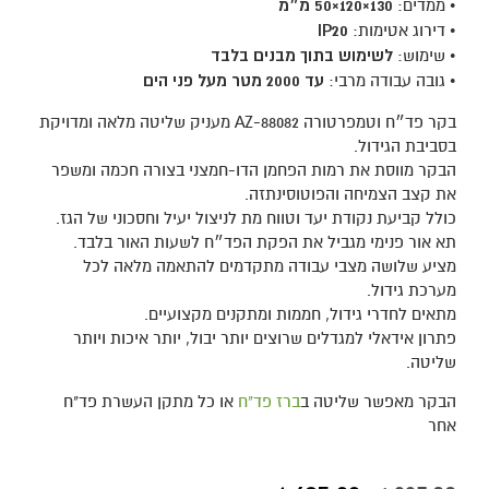
• ממדים:
130×120×50 מ״מ
• דירוג אטימות:
IP20
• שימוש:
לשימוש בתוך מבנים בלבד
• גובה עבודה מרבי:
עד 2000 מטר מעל פני הים
בקר פד״ח וטמפרטורה AZ-88082 מעניק שליטה מלאה ומדויקת
בסביבת הגידול.
הבקר מווסת את רמות הפחמן הדו-חמצני בצורה חכמה ומשפר
את קצב הצמיחה והפוטוסינתזה.
כולל קביעת נקודת יעד וטווח מת לניצול יעיל וחסכוני של הגז.
תא אור פנימי מגביל את הפקת הפד״ח לשעות האור בלבד.
מציע שלושה מצבי עבודה מתקדמים להתאמה מלאה לכל
מערכת גידול.
מתאים לחדרי גידול, חממות ומתקנים מקצועיים.
פתרון אידאלי למגדלים שרוצים יותר יבול, יותר איכות ויותר
שליטה.
הבקר מאפשר שליטה ב
ברז פד"ח
או כל מתקן העשרת פד"ח
אחר