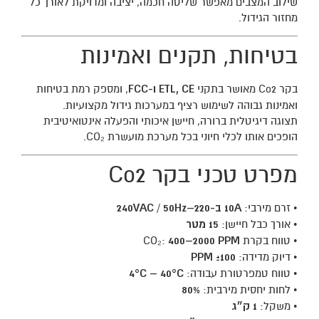
שילוב המצבים מאפשר שליטה חכמה, יציבה ומדויקת לאורך כל
מחזור הגידול.
בטיחות, תקנים ואמינות
בקר Co2 מאושר בתקני
ETL, CE ו-FCC
, ומספק רמת בטיחות
ואמינות גבוהה לשימוש רציף במערכות גידול מקצועיות.
תצוגה דיגיטלית ברורה, חיישן איכותי והפעלה אינטואיטיבית
הופכים אותו לכלי חיוני בכל מערכת מועשרת CO₂.
מפרט טכני בקר Co2
• זרם מירבי:
10A ב-220–240VAC / 50Hz
• אורך כבל חיישן:
15 מטר
• טווח בקרת CO₂:
400–2000 PPM
• דיוק מדידה:
±100 PPM
• טווח טמפרטורת עבודה:
4°C – 40°C
• לחות יחסית מירבית:
80%
• משקל:
1 ק״ג