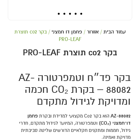
עמוד הבית
/
אוורור
/
פחמן דו חמצני
/ בקר co2 תוצרת
PRO-LEAF
בקר co2 תוצרת PRO-LEAF
בקר פד״ח וטמפרטורה AZ-
88082 – בקרת CO₂ חכמה
ומדויקת לגידול מתקדם
AZ-88082
הוא בקר Co2 מקצועי למדידת ובקרת
פחמן
דו־חמצני (CO₂)
וטמפרטורה, המיועד לגידול מתקדם, חדרי
גידול, חממות ומתקנים חקלאיים הדורשים שליטה סביבתית
מדויקת ואמינה.