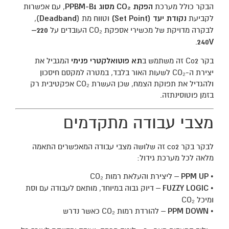
הבקר כולל מערכת
הפקת CO₂ מסוג PPBM-B1
, עם אפשרות
לקביעת
נקודת יעד (Set Point)
וטווח מת (
Deadband
),
לבקרה מדויקת של מכשירי אספקת CO₂ העובדים על
220–
.
240V
בקר Co2 זה משתמש ב
תא פוטואלקטרי פנימי
המגביל את
יצירת ה-CO₂ לשעות האור בלבד, במטרה למקסם חיסכון
ולהגדיל את תפוקת הצמח, שכן העשרת CO₂ אפקטיבית רק
בזמן פוטוסינתזה.
מצבי עבודה מתקדמים
לבקר בקר co2 זה שלושה מצבי עבודה המאפשרים התאמה
מלאה לכל מערכת גידול:
•
PPM UP
– ליצירת והעלאת רמות CO₂
•
FUZZY LOGIC
– דיוק גבוה במיוחד, מותאם לעבודה עם וסת
ומיכל CO₂
•
PPM DOWN
– להורדת רמות CO₂ כאשר נדרש