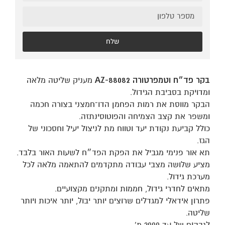
שלח
בקר פד״ח וטמפרטורה AZ-88082
מעניק שליטה מלאה
ומדויקת בסביבת הגידול.
הבקר מווסת את רמות הפחמן הדו־חמצני בצורה חכמה
ומשפר את קצב הצמיחה והפוטוסינתזה.
כולל קביעת נקודת יעד וטווח מת לניצול יעיל וחסכוני של
הגז.
תא אור פנימי מגביל את הפקת הפד״ח לשעות האור בלבד.
מציע שלושה מצבי עבודה מתקדמים להתאמה מלאה לכל
מערכת גידול.
מתאים לחדרי גידול, חממות ומתקנים מקצועיים.
פתרון אידאלי למגדלים שרוצים יותר יבול, יותר איכות ויותר
שליטה.
לגבהים של עד 2000 מ’