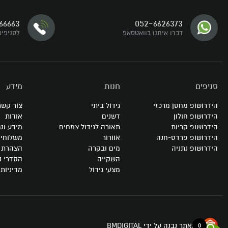
דברו איתנו
66663
052-6626373
עקבו אחרינו
דברו איתנו בוואטסאפ
לסניפים
סניפים
חנות
מידע
הידרושופ מחסן מרכזי
גידול ביתי
צור קשר
הידרושופ חולון
דשנים
אודות
הידרושופ קריות
תאורה לגידול צמחים
מידע וט
הידרושופ פרדס-חנה
אוורור
משלוחי
הידרושופ נתניה
מים ובקרה
הצהרת נ
השקייה
הסדרי נ
מצעי גידול
מדיניות
האתר נבנה על ידי BMDIGITAL
0