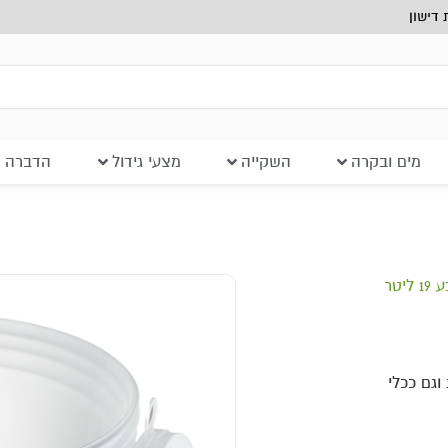
דישון
מים ובקרה
השקייה
מצעי גידול
הדברה ב
יטר
וגם ככלי