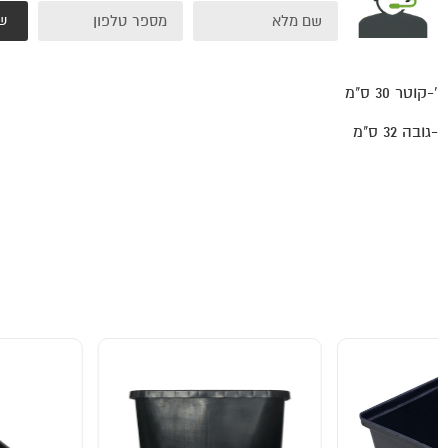
ש
'-קוטר 30 ס"מ
-גובה 32 ס"מ