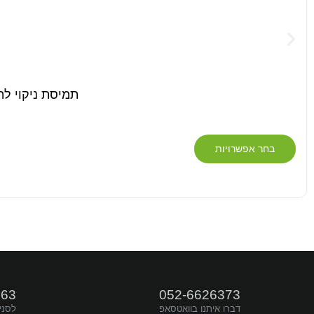
תמיסת ניקוי להסרת לכלוך 
בחר אפשרויות
דברו איתנו
663
052-6626373
עקבו אחרינו
דברו איתנו בוואטסאפ
לסני