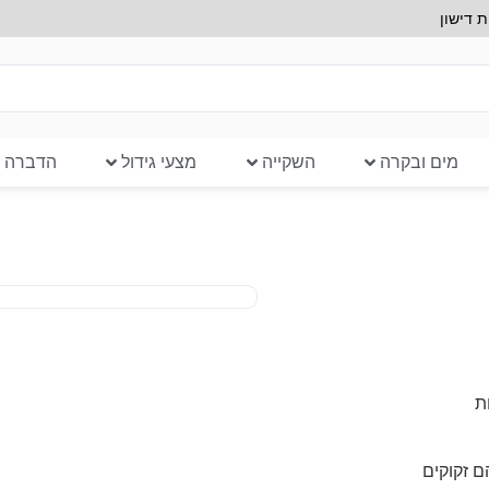
 דישון
מים ובקרה
השקייה
מצעי גידול
הדברה ב
ת
ם זקוקים