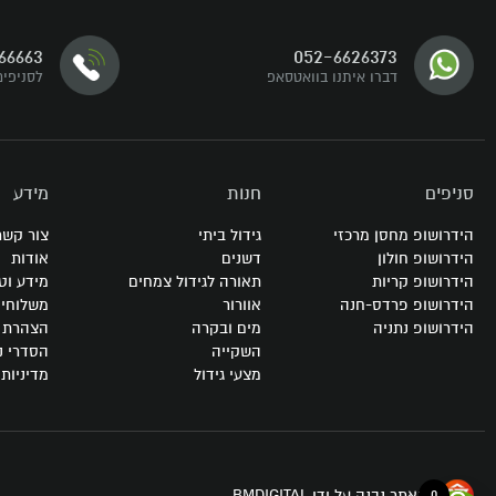
דברו איתנו
66663
052-6626373
עקבו אחרינו
דברו איתנו בוואטסאפ
לסניפים
סניפים
חנות
מידע
הידרושופ מחסן מרכזי
גידול ביתי
צור קשר
הידרושופ חולון
דשנים
אודות
הידרושופ קריות
תאורה לגידול צמחים
מידע וט
הידרושופ פרדס-חנה
אוורור
משלוחי
הידרושופ נתניה
מים ובקרה
הצהרת נ
השקייה
הסדרי נ
מצעי גידול
מדיניות
0
האתר נבנה על ידי BMDIGITAL