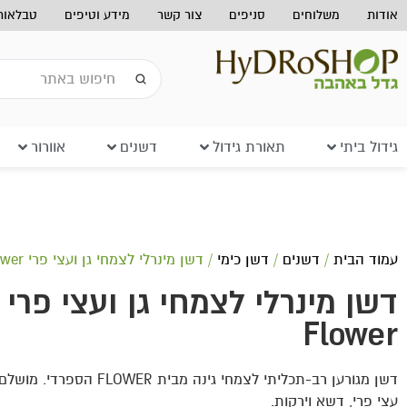
אודות
משלוחים
סניפים
צור קשר
מידע וטיפים
טבלאות 
גידול ביתי
תאורת גידול
דשנים
אוורור
עמוד הבית
/
דשנים
/
דשן כימי
/ דשן מינרלי לצמחי גן ועצי פרי Flower
דשן מינרלי לצמחי גן ועצי פרי
Flower
דשן מגורען רב-תכליתי לצמחי גינה מבית OWER
עצי פרי, דשא וירקות.