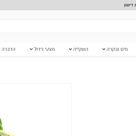
דישון
מים ובקרה
השקייה
מצעי גידול
הדברה ב