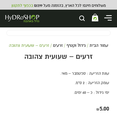
משלוחים חינם! לכל הארץ, בהזמנה מעל ₪299
בכפוף לתקנון
עמוד הבית
/
גידול וקטיף
/
זרעים
/ זרעים – שעועית צהובה
זרעים – שעועית צהובה
עונת הזריעה : ספטמבר – מאי.
תוסף קלציום מגנזיום וברזל Johnny
Green CAL-MAG - 1L
עומק הזריעה : 2 ס"מ.
59.00
₪
ADD
+
ימי גידול : כ – 60 ימים.
5.00
₪